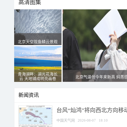
高清图集
北京天空现鱼鳞云景观
青海湖畔：湖光花海长
北京气温创今年来新高 焖蒸
云 天地铺成明亮画卷
新闻资讯
台风“灿鸿”将向西北方向移
中国天气网
2026-08-07
18:10