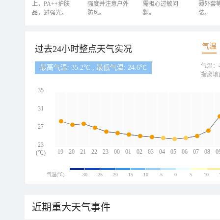
上，PA++护肤
强度并注意户外
需担心过敏问
薄外套
品，避强光。
防风。
题。
装。
气温
过去24小时整点天气实况
气温：
最高气温: 35.2℃ , 最低气温: 24.6℃
指离地
35
31
27
23
19
20
21
22
23
00
01
02
03
04
05
06
07
08
0
(℃)
气温(℃)
-30
-25
-20
-15
-10
-5
0
5
10
近期重大天气事件