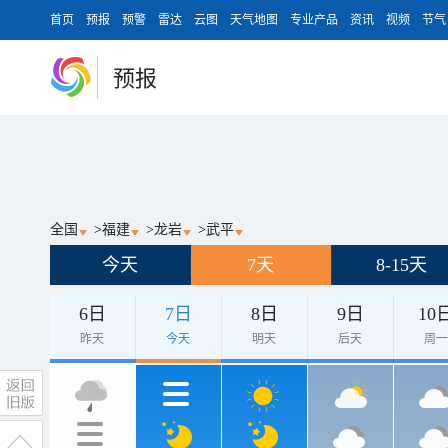
首页
预报
预警
雷达
云图
天气地图
专业产品
资讯
视频
节气
预报
全国
>
福建
>
龙岩
>
武平
今天
7天
8-15天
6日
7日
8日
9日
10
昨天
今天
明天
后天
周