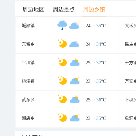
周边地区
周边景点
周边乡镇
24
/
35
°C
城厢镇
大禾
24
/
34
°C
东留乡
民主
25
/
37
°C
平川镇
十方
23
/
35
°C
桃溪镇
万安
25
/
36
°C
武东乡
下坝
23
/
35
°C
湘店乡
象洞