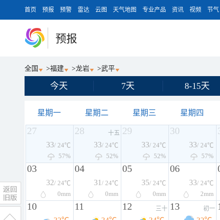
首页
预报
预警
雷达
云图
天气地图
专业产品
资讯
视频
节气
预报
全国
>
福建
>
龙岩
>
武平
今天
7天
8-15天
星期一
星期二
星期三
星期四
27
28
29
30
十五
33
33
33
33
/ 24℃
/ 24℃
/ 24℃
/ 24℃
57%
52%
52%
57%
03
04
05
06
32
31
35
33
/ 24℃
/ 24℃
/ 24℃
/ 24℃
0
mm
0
mm
0
mm
2
mm
10
11
12
13
三十
初一