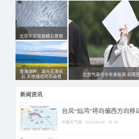
北京天空现鱼鳞云景观
青海湖畔：湖光花海长
北京气温创今年来新高 焖蒸
云 天地铺成明亮画卷
新闻资讯
台风“灿鸿”将向偏西方向移
中国天气网
2026-08-08
18:18