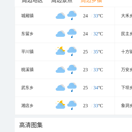
周边地区
周边景点
周边乡镇
24
/
33
°C
城厢镇
大禾
24
/
32
°C
东留乡
民主
25
/
35
°C
平川镇
十方
23
/
33
°C
桃溪镇
万安
25
/
34
°C
武东乡
下坝
23
/
33
°C
湘店乡
象洞
高清图集