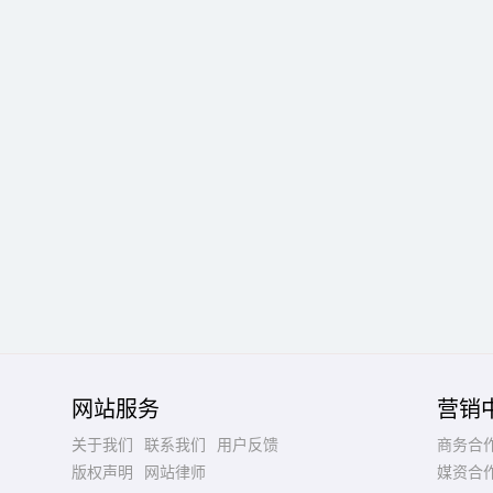
网站服务
营销
关于我们
联系我们
用户反馈
商务合
版权声明
网站律师
媒资合