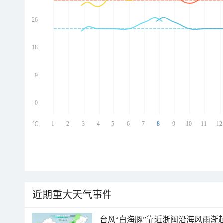
26
ed
ed
ed
18
ed
9
0
1
2
3
4
5
6
7
8
9
10
11
12
℃
近期重大天气事件
台风“白海豚”靠近浙闽沿海风雨渐