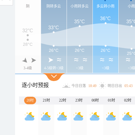
阴
阴转多云
小雨转多云
多云转小雨
小
36°C
35°C
35°
33°C
32°C
28°C
26°C
26°C
26°C
25°
3-4级
4-5级转<3级
<3级
<3级
<3
逐小时预报
今日日落
18:49
明日日出
05:43
20时
21时
22时
23时
00时
01时
02时