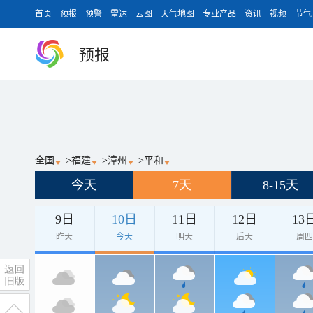
首页
预报
预警
雷达
云图
天气地图
专业产品
资讯
视频
节气
预报
全国
>
福建
>
漳州
>
平和
今天
7天
8-15天
9日
10日
11日
12日
13
昨天
今天
明天
后天
周