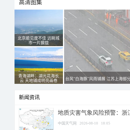
高清图集
北京能见度不佳 远眺城
市一片朦胧
青海湖畔：湖光花海长
台风“白海豚”风雨铺展 江苏上海部
云 天地铺成明亮画卷
新闻资讯
地质灾害气象风险预警：浙江
中国天气网
2026-08-10
18:05