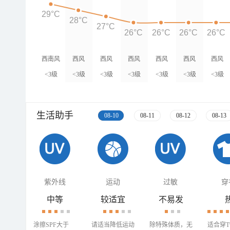
29°C
28°C
27°C
26°C
26°C
26°C
26°C
西南风
西风
西风
西风
西风
西风
西风
<3级
<3级
<3级
<3级
<3级
<3级
<3级
生活助手
08-10
08-11
08-12
08-13
紫外线
运动
过敏
穿
中等
较适宜
不易发
涂擦SPF大于
请适当降低运动
除特殊体质，无
适合穿