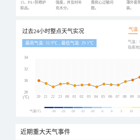
15、PA+防晒护
强度，并及时补
需担心过敏问
薄外套
肤品。
充水分。
题。
装。
气温
过去24小时整点天气实况
气温：
最高气温: 32.9℃ , 最低气温: 29.1℃
指离地
34
32
30
28
20
21
22
23
00
01
02
03
04
05
06
07
08
09
1
(℃)
气温(℃)
-30
-25
-20
-15
-10
-5
0
5
10
近期重大天气事件