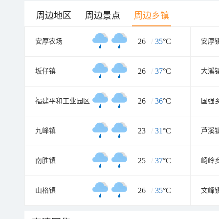
周边地区
周边景点
周边乡镇
26
/
35
°C
安厚农场
安厚
26
/
37
°C
坂仔镇
大溪
26
/
36
°C
福建平和工业园区
国强
23
/
31
°C
九峰镇
芦溪
25
/
37
°C
南胜镇
崎岭
26
/
35
°C
山格镇
文峰