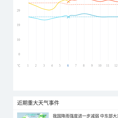
29
ed
ed
ed
19
ed
10
0
1
2
3
4
5
6
7
8
9
10
11
12
℃
近期重大天气事件
我国降雨强度进一步减弱 中东部大