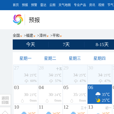
首页
预报
预警
雷达
云图
天气地图
专业产品
资讯
视频
节气
预报
全国
>
福建
>
漳州
>
平和
今天
7天
8-15天
星期一
星期二
星期三
星期四
27
28
29
30
十五
34
34
34
34
/ 25℃
/ 25℃
/ 25℃
/ 25℃
60%
57%
47%
47%
03
04
05
06
30
30
35
35℃
/ 23℃
/ 24℃
/ 25℃
25℃
0
mm
0
mm
0
mm
10
11
12
13
三十
初一