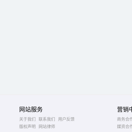
网站服务
营销
关于我们
联系我们
用户反馈
商务合
版权声明
网站律师
媒资合