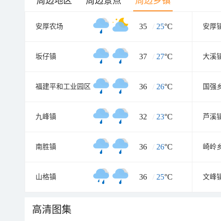
周边地区
周边景点
周边乡镇
35
/
25
°C
安厚农场
安厚
37
/
27
°C
坂仔镇
大溪
36
/
26
°C
福建平和工业园区
国强
32
/
23
°C
九峰镇
芦溪
36
/
26
°C
南胜镇
崎岭
36
/
25
°C
山格镇
文峰
高清图集