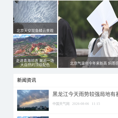
北京天空现鱼鳞云景观
走进青海祁连 邂逅一场
北京气温创今年来新高 焖蒸
大自然的顶级配色
新闻资讯
黑龙江今天雨势较强局地有暴
中国天气网
2026-08-06
11:15