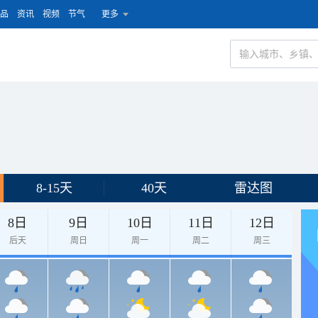
品
资讯
视频
节气
更多
8-15天
40天
雷达图
8日
9日
10日
11日
12日
后天
周日
周一
周二
周三