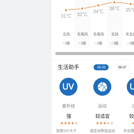
36°C
35°
34°C
32°C
31°C
北风
东南风
东南风
北风
东北
<3级
<3级
<3级
<3级
<3
生活助手
08-06
08-07
紫外线
运动
强
较适宜
较
涂擦SPF大于
请适当降低运动
外出