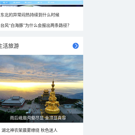
东北的异常闷热持续到什么时候
台风“白海豚”为什么会报出两条路径？
生活旅游
雨后峨眉沟壑尽显 金顶显真容
湖北神农架晨雾缭绕 秋色迷人