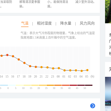
适当采取防
裤等清凉夏季服
小，易保持清洁
减少室外活动。
施。
装。
度。
气温
相对湿度
降水量
风力风向
气温：表示大气冷热程度的物理量，气象上给出的气温是
指离地面1.5米高度上百叶箱中的空气温度。
(h)
14
15
16
17
18
19
20
21
22
23
00
01
02
03
04
05
-5
0
5
10
15
20
25
30
35
40
45
50