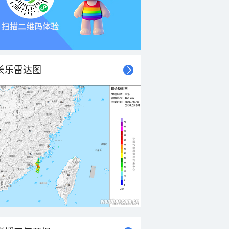
长乐雷达图
21时
22时
23时
00时
01时
02时
03时
04时