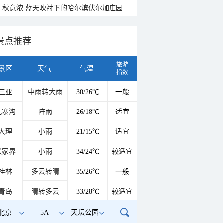
秋意浓 蓝天映衬下的哈尔滨伏尔加庄园
景点推荐
旅游
景区
天气
气温
指数
三亚
中雨转大雨
30/26℃
一般
九寨沟
阵雨
26/18℃
适宜
大理
小雨
21/15℃
适宜
张家界
小雨
34/24℃
较适宜
桂林
多云转晴
35/26℃
一般
青岛
晴转多云
33/28℃
较适宜
北京
5A
天坛公园