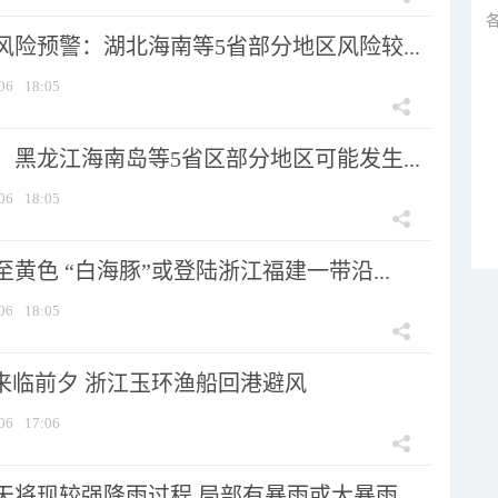
险预警：湖北海南等5省部分地区风险较...
06
18:05
黑龙江海南岛等5省区部分地区可能发生...
06
18:05
黄色 “白海豚”或登陆浙江福建一带沿...
06
18:05
”来临前夕 浙江玉环渔船回港避风
06
17:06
将现较强降雨过程 局部有暴雨或大暴雨...