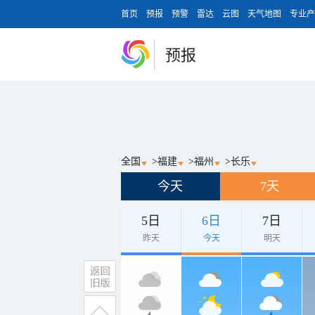
首页
预报
预警
雷达
云图
天气地图
专业产
预报
全国
>
福建
>
福州
>
长乐
今天
7天
5日
6日
7日
昨天
今天
明天