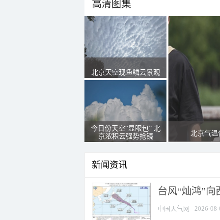
高清图集
北京天空现鱼鳞云景观
今日份天空“显眼包” 北
北京气温
京浓积云强势抢镜
新闻资讯
台风“灿鸿”
中国天气网
2026-08-