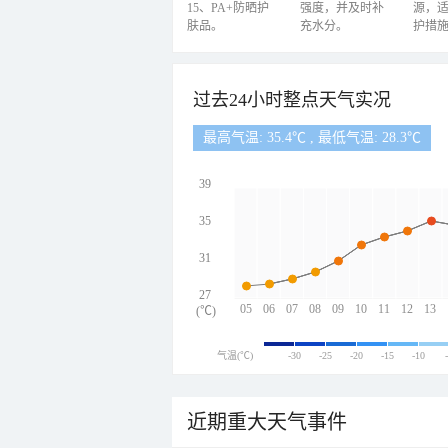
15、PA+防晒护
强度，并及时补
源，
肤品。
充水分。
护措
过去24小时整点天气实况
最高气温: 35.4℃ , 最低气温: 28.3℃
39
35
31
27
05
06
07
08
09
10
11
12
13
(℃)
气温(℃)
-30
-25
-20
-15
-10
近期重大天气事件