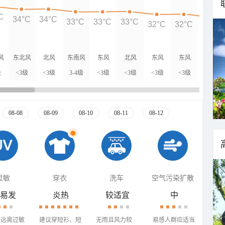
C
34°C
34°C
33°C
33°C
33°C
32°C
32°C
31°C
风
东北风
北风
东南风
东风
北风
东风
东风
北风
级
<3级
<3级
3-4级
<3级
<3级
<3级
<3级
<3级
08-08
08-09
08-10
08-11
08-12
过敏
穿衣
洗车
空气污染扩散
易发
炎热
较适宜
中
需远离过敏
建议穿短衫、短
无雨且风力较
易感人群应适当