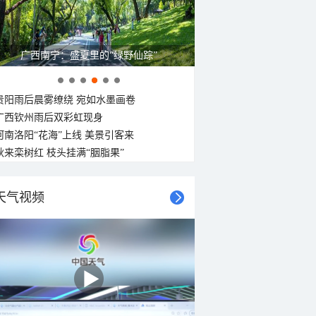
广西南宁：盛夏里的“绿野仙踪”
贵阳雨后晨雾缭绕 宛如水墨画卷
广西钦州雨后双彩虹现身
河南洛阳“花海”上线 美景引客来
秋来栾树红 枝头挂满“胭脂果”
天气视频