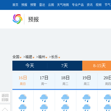
首页
预报
预警
雷达
云图
天气地图
专业产品
资讯
视频
节气
预报
全国
>
福建
>
福州
>
长乐
今天
7天
8-15天
16日
17日
18日
19日
20
周日
周一
周二
周三
周