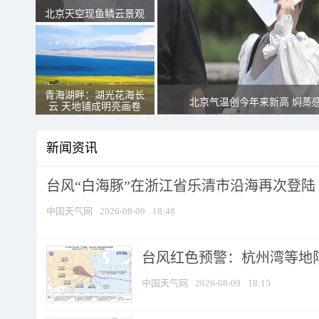
北京天空现鱼鳞云景观
青海湖畔：湖光花海长
北京气温创今年来新高 焖蒸
云 天地铺成明亮画卷
新闻资讯
台风“白海豚”在浙江省乐清市沿海再次登陆
中国天气网
2026-08-09
18:48
​台风红色预警：杭州湾等地阵
中国天气网
2026-08-09
18:15