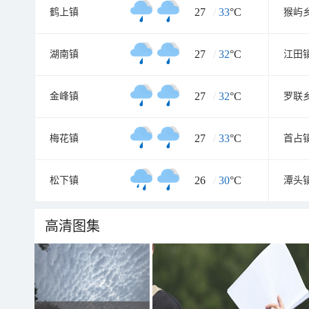
27
/
33
°C
鹤上镇
猴屿
27
/
32
°C
湖南镇
江田
27
/
32
°C
金峰镇
罗联
27
/
33
°C
梅花镇
首占
26
/
30
°C
松下镇
潭头
高清图集