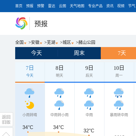
首页
预报
预警
雷达
云图
天气地图
专业产品
资讯
视频
节气
预报
全国
>
安徽
>
芜湖
>
城区
>
赭山公园
今天
周末
7天
7日
8日
9日
10日
今天
明天
后天
周一
小雨转晴
中雨转小雨
中雨
暴雨转中雨
34°C
34°C
32°C