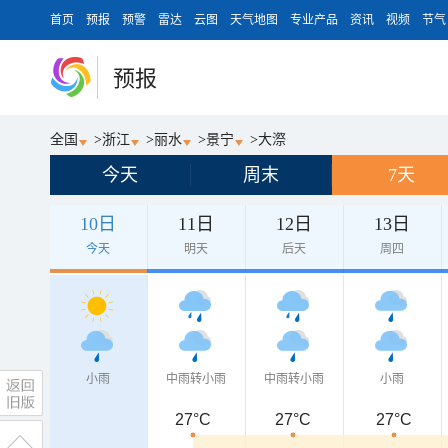
首页
预报
预警
雷达
云图
天气地图
专业产品
资讯
视频
节气
预报
全国
>
浙江
>
丽水
>
景宁
>
大漈
今天
周末
7天
10日
11日
12日
13日
今天
明天
后天
周四
小雨
中雨转小雨
中雨转小雨
小雨
27°C
27°C
27°C