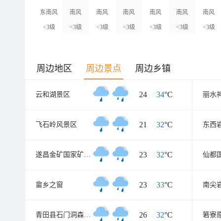
东南风
南风
南风
南风
南风
南风
南风
<3级
<3级
<3级
<3级
<3级
<3级
<3级
周边地区
周边景点
周边乡镇
24
/
34
°C
云和湖景区
丽水
21
/
32
°C
飞石岭风景区
东西
23
/
32
°C
遂昌金矿国家矿山公园
23
/
33
°C
畲乡之窗
南尖
26
/
32
°C
青田县石门洞森林公园
箬寮