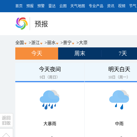
首页
预报
预警
雷达
云图
天气地图
专业产品
资讯
视频
节气
预报
全国
>
浙江
>
丽水
>
景宁
>
大漈
今天
周末
7天
今天夜间
明天白天
9日（周日）
10日（周一）
大暴雨
中雨