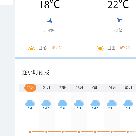
18
℃
22
℃
3-4级
<3级
日落
18:45
日出
05:29
逐小时预报
20时
21时
22时
23时
00时
01时
02时