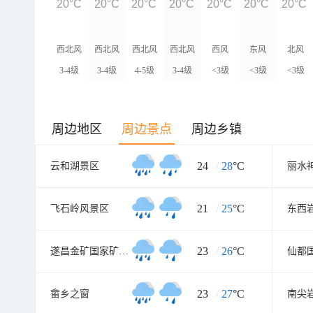
20°C
20°C
20°C
20°C
20°C
20°C
20°C
西北风
西北风
西北风
西北风
西风
东风
北风
3-4级
3-4级
4-5级
3-4级
<3级
<3级
<3级
周边地区
周边景点
周边乡镇
24
/
28
°C
云和湖景区
丽水
21
/
25
°C
飞石岭风景区
东西
23
/
26
°C
遂昌金矿国家矿山公园
23
/
27
°C
畲乡之窗
南尖