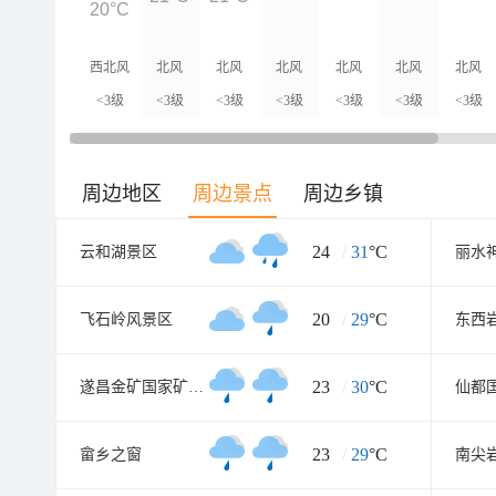
20°C
西北风
北风
北风
北风
北风
北风
北风
<3级
<3级
<3级
<3级
<3级
<3级
<3级
周边地区
周边景点
周边乡镇
24
/
31
°C
云和湖景区
丽水
20
/
29
°C
飞石岭风景区
东西
23
/
30
°C
遂昌金矿国家矿山公园
23
/
29
°C
畲乡之窗
南尖