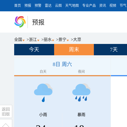
首页
预报
预警
雷达
云图
天气地图
专业产品
资讯
视频
节气
预报
全国
>
浙江
>
丽水
>
景宁
>
大漈
今天
周末
7天
8日 周六
白天
夜间
小雨
暴雨