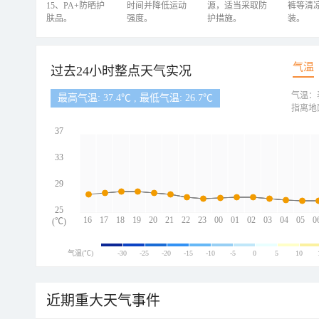
15、PA+防晒护
时间并降低运动
源，适当采取防
裤等清
肤品。
强度。
护措施。
装。
气温
过去24小时整点天气实况
气温：
最高气温: 37.4℃ , 最低气温: 26.7℃
指离地
37
33
29
25
16
17
18
19
20
21
22
23
00
01
02
03
04
05
0
(℃)
气温(℃)
-30
-25
-20
-15
-10
-5
0
5
10
近期重大天气事件