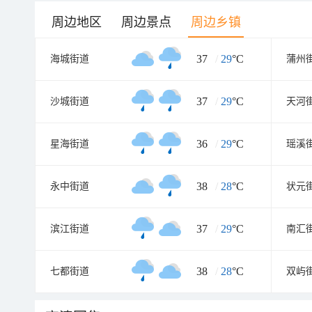
周边地区
周边景点
周边乡镇
37
/
29
°C
海城街道
蒲州
37
/
29
°C
沙城街道
天河
36
/
29
°C
星海街道
瑶溪
38
/
28
°C
永中街道
状元
37
/
29
°C
滨江街道
南汇
38
/
28
°C
七都街道
双屿