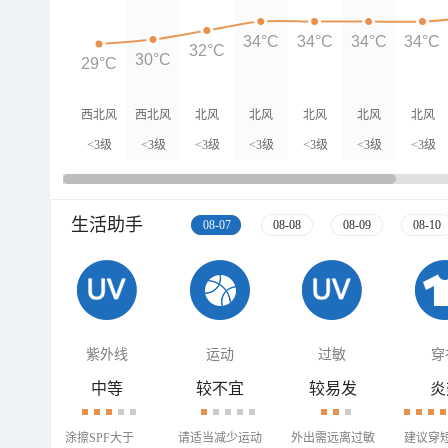
34°C
34°C
34°C
34°C
32°C
30°C
29°C
西北风
西北风
北风
北风
北风
北风
北风
<3级
<3级
<3级
<3级
<3级
<3级
<3级
生活助手
08-07
08-08
08-09
08-10
紫外线
运动
过敏
穿
中等
较不宜
较易发
炎
涂擦SPF大于
请适当减少运动
外出需远离过敏
建议穿