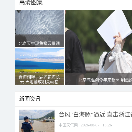
高清图集
北京天空现鱼鳞云景观
青海湖畔：湖光花海长
北京气温创今年来新高 焖蒸
云 天地铺成明亮画卷
新闻资讯
台风“白海豚”逼近 直击浙
中国天气网
2026-08-07
15:26