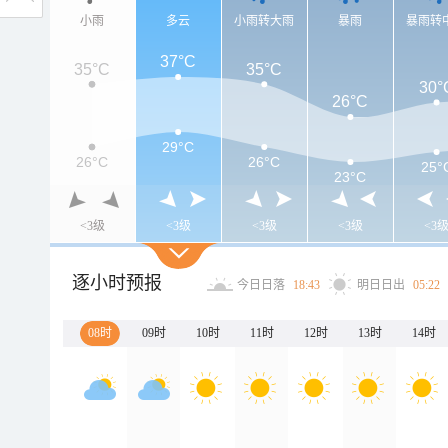
小雨
多云
小雨转大雨
暴雨
暴雨转
37°C
35°C
35°C
30°
26°C
29°C
26°C
26°C
25°
23°C
<3级
<3级
<3级
<3级
<3
逐小时预报
今日日落
18:43
明日日出
05:22
08时
09时
10时
11时
12时
13时
14时