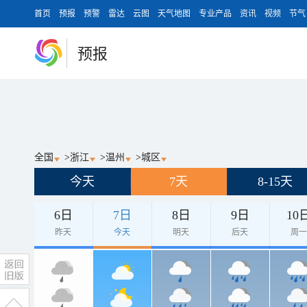
首页
预报
预警
雷达
云图
天气地图
专业产品
资讯
视频
节气
预报
全国
>
浙江
>
温州
>
城区
今天
7天
8-15天
6日
7日
8日
9日
10
昨天
今天
明天
后天
周