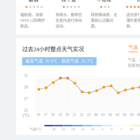
辐射弱，涂擦
有降水，推荐您
除特殊体质，无
适合穿
SPF8-12防晒护
在室内进行休闲
需担心过敏问
薄外套
肤品。
运动。
题。
装。
气温
过去24小时整点天气实况
气温：
最高气温: 30.8℃ , 最低气温: 26.3℃
指离地
31
29
27
25
16
17
18
19
20
21
22
23
00
01
02
03
04
05
0
(℃)
气温(℃)
-30
-25
-20
-15
-10
-5
0
5
10