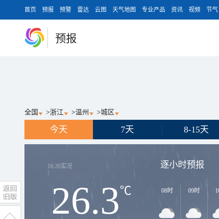
首页
预报
预警
雷达
云图
天气地图
专业产品
资讯
视频
节气
预报
全国
>
浙江
>
温州
>
城区
今天
7天
8-15天
逐小时预报
16:20
实况
26.3
℃
08时
09时
1