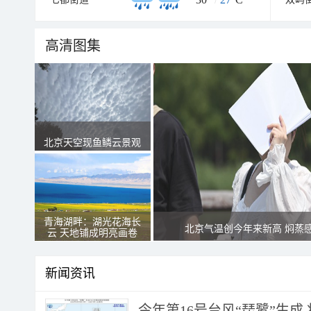
高清图集
北京天空现鱼鳞云景观
青海湖畔：湖光花海长
北京气温创今年来新高 焖蒸
云 天地铺成明亮画卷
新闻资讯
今年第16号台风“琵鹭”生成 