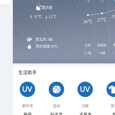
雷达图
2
31℃
21℃
27℃
26℃
西北风 2级
北风
西南风
相对湿度
89%
6-7级
7-8级
7
生活助手
紫外线
运动
过敏
穿
最弱
较不宜
不易发