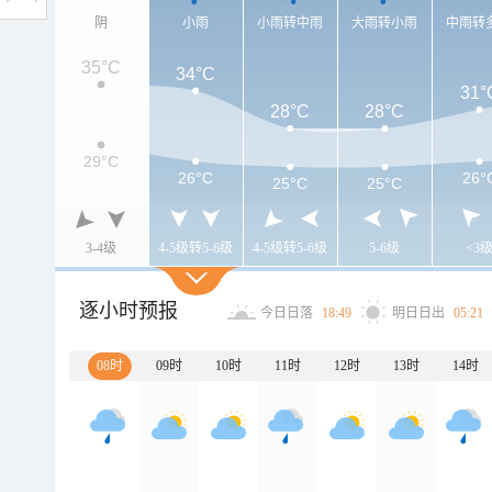
阴
小雨
小雨转中雨
大雨转小雨
中雨转
35°C
34°C
31°
28°C
28°C
29°C
26°C
26°
25°C
25°C
3-4级
4-5级转5-6级
4-5级转5-6级
5-6级
<3
逐小时预报
今日日落
18:49
明日日出
05:21
08时
09时
10时
11时
12时
13时
14时