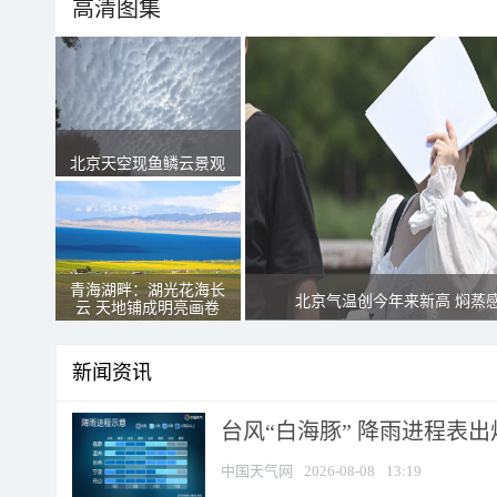
高清图集
北京天空现鱼鳞云景观
青海湖畔：湖光花海长
北京气温创今年来新高 焖蒸
云 天地铺成明亮画卷
新闻资讯
台风“白海豚” 降雨进程表出炉
中国天气网
2026-08-08
13:19