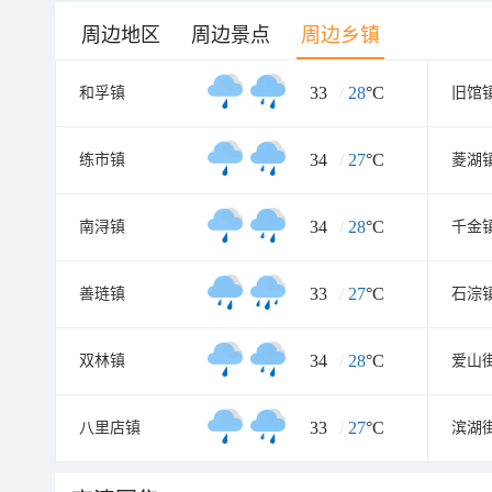
周边地区
周边景点
周边乡镇
33
/
28
°C
和孚镇
旧馆
34
/
27
°C
练市镇
菱湖
34
/
28
°C
南浔镇
千金
33
/
27
°C
善琏镇
石淙
34
/
28
°C
双林镇
爱山
33
/
27
°C
八里店镇
滨湖