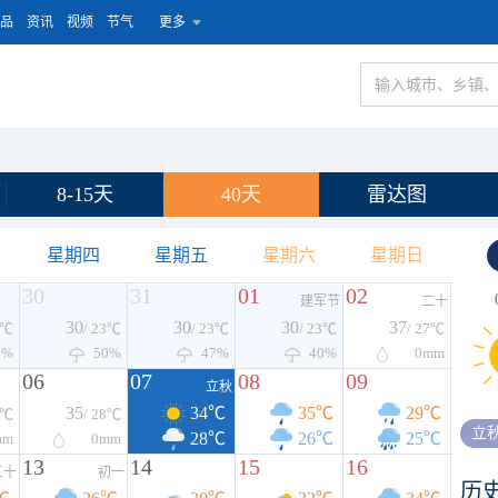
品
资讯
视频
节气
更多
8-15天
40天
雷达图
星期四
星期五
星期六
星期日
30
31
01
02
建军节
二十
30
30
30
37
3℃
/ 23℃
/ 23℃
/ 23℃
/ 27℃
3%
50%
47%
40%
0
mm
06
07
08
09
立秋
35
34℃
35℃
29℃
6℃
/ 28℃
立
28℃
26℃
25℃
mm
0
mm
13
14
15
16
三十
初一
历