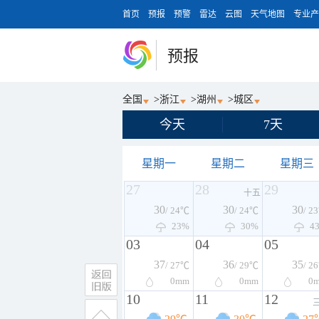
首页
预报
预警
雷达
云图
天气地图
专业产
预报
全国
>
浙江
>
湖州
>
城区
今天
7天
星期一
星期二
星期三
27
28
29
十五
30
30
30
/ 24℃
/ 24℃
/ 2
23%
30%
4
03
04
05
37
36
35
/ 27℃
/ 29℃
/ 2
0
mm
0
mm
0
10
11
12