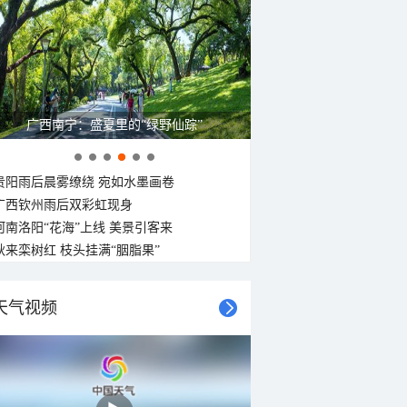
广西南宁：盛夏里的“绿野仙踪”
贵阳雨后晨雾缭绕 宛如水墨画卷
广西钦州雨后双彩虹现身
河南洛阳“花海”上线 美景引客来
秋来栾树红 枝头挂满“胭脂果”
天气视频