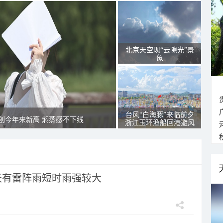
北京天空现“云隙光”景
象
台风“白海豚”来临前夕
创今年来新高 焖蒸感不下线
浙江玉环渔船回港避风
天有雷阵雨短时雨强较大