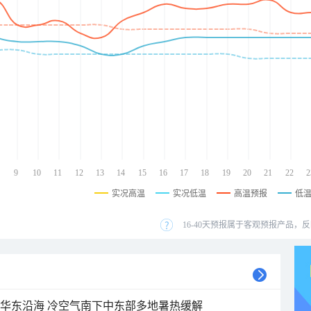
9
10
11
12
13
14
15
16
17
18
19
20
21
22
2
实况高温
实况低温
高温预报
低
16-40天预报属于客观预报产品，反
近华东沿海 冷空气南下中东部多地暑热缓解