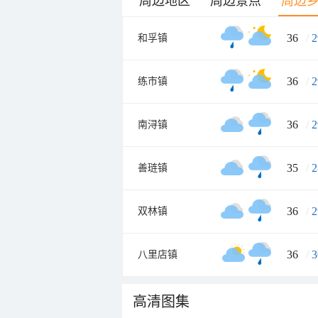
周边地区
周边景点
周边
36
/
2
和孚镇
36
/
2
练市镇
36
/
2
南浔镇
35
/
2
善琏镇
36
/
2
双林镇
36
/
3
八里店镇
高清图集