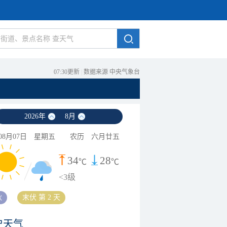
07:30更新
|
数据来源 中央气象台
2026
年
8
月
08月07日
星期五
农历
六月廿五
34
28
℃
℃
<3级
秋
末伏 第 2 天
史天气