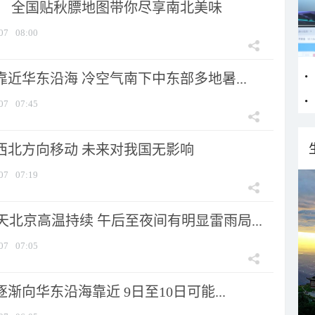
节！ 全国贴秋膘地图带你尽享南北美味
07
08:00
靠近华东沿海 冷空气南下中东部多地暑...
07
07:45
向西北方向移动 未来对我国无影响
07
07:19
北京高温持续 午后至夜间有明显雷雨局...
07
07:05
逐渐向华东沿海靠近 9日至10日可能...