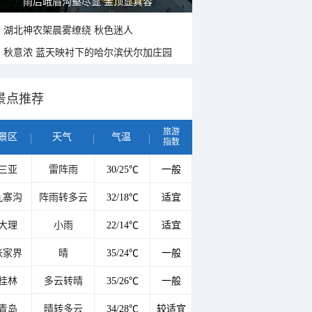
雨后峨眉沟壑尽显 金顶显真容
湖北神农架晨雾缭绕 秋色迷人
秋意浓 蓝天映衬下的哈尔滨伏尔加庄园
景点推荐
旅游
景区
天气
气温
指数
三亚
雷阵雨
30/25℃
一般
九寨沟
阵雨转多云
32/18℃
适宜
大理
小雨
22/14℃
适宜
张家界
晴
35/24℃
一般
桂林
多云转晴
35/26℃
一般
青岛
晴转多云
34/28℃
较适宜