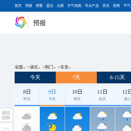
首页
预报
预警
雷达
云图
天气地图
专业产品
资讯
视频
节气
预报
全国
>
湖北
>
荆门
>
东宝
今天
7天
8-15天
8日
9日
10日
11日
12
昨天
今天
明天
后天
周