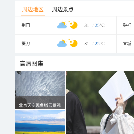
周边地区
周边景点
31
/
25
°C
荆门
钟祥
31
/
25
°C
掇刀
宜城
高清图集
北京天空现鱼鳞云景观