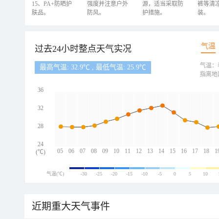
15、PA+防晒护
强度并注意户外
源，适当采取防
裤等清
肤品。
防风。
护措施。
装。
气温
过去24小时整点天气实况
气温：
最高气温: 32.9℃ , 最低气温: 25.9℃
指离地
36
32
28
24
05
06
07
08
09
10
11
12
13
14
15
16
17
18
1
(℃)
气温(℃)
-30
-25
-20
-15
-10
-5
0
5
10
近期重大天气事件