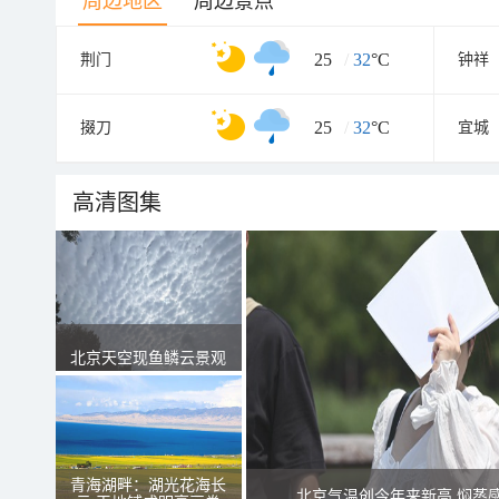
周边地区
周边景点
25
/
32
°C
荆门
钟祥
25
/
32
°C
掇刀
宜城
高清图集
北京天空现鱼鳞云景观
青海湖畔：湖光花海长
北京气温创今年来新高 焖蒸