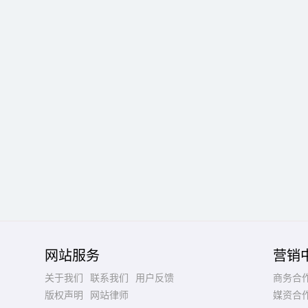
网站服务
营销
关于我们
联系我们
用户反馈
商务合
版权声明
网站律师
媒资合