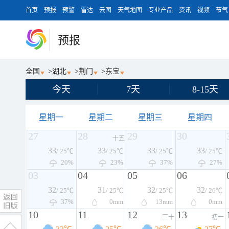
首页
预报
预警
雷达
云图
天气地图
专业产品
资讯
视频
节气
预报
全国
>
湖北
>
荆门
>
东宝
今天
7天
8-15天
星期一
星期二
星期三
星期四
27
28
29
30
十五
33
33
33
33
/ 25℃
/ 25℃
/ 25℃
/ 25℃
20%
23%
37%
27%
03
04
05
06
32
31
32
32
/ 25℃
/ 25℃
/ 25℃
/ 26℃
37%
0
mm
13
mm
0
mm
10
11
12
13
三十
初一