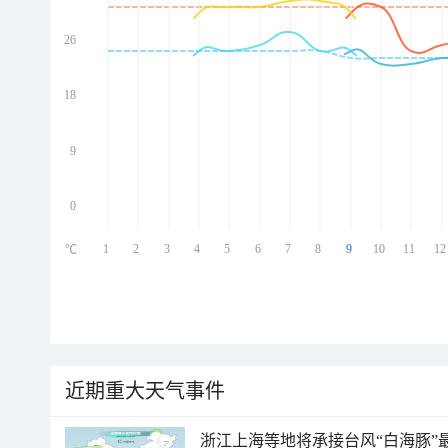
26
ed
ed
ed
18
ed
9
0
1
2
3
4
5
6
7
8
9
10
11
12
℃
近期重大天气事件
浙江上海等地将承接台风“白海豚”