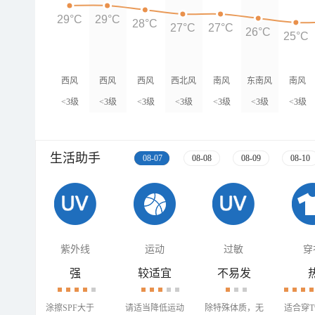
29°C
29°C
28°C
27°C
27°C
26°C
25°C
西风
西风
西风
西北风
南风
东南风
南风
<3级
<3级
<3级
<3级
<3级
<3级
<3级
生活助手
08-07
08-08
08-09
08-10
紫外线
运动
过敏
穿
强
较适宜
不易发
涂擦SPF大于
请适当降低运动
除特殊体质，无
适合穿