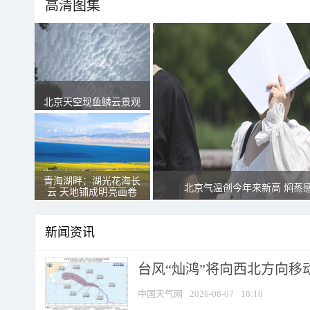
高清图集
北京天空现鱼鳞云景观
青海湖畔：湖光花海长
北京气温创今年来新高 焖蒸
云 天地铺成明亮画卷
新闻资讯
台风“灿鸿”将向西北方向移
中国天气网
2026-08-07
18:10