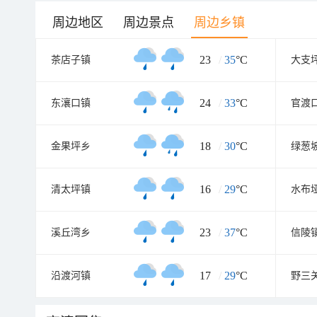
周边地区
周边景点
周边乡镇
23
/
35
°C
茶店子镇
大支
24
/
33
°C
东瀼口镇
官渡
18
/
30
°C
金果坪乡
绿葱
16
/
29
°C
清太坪镇
水布
23
/
37
°C
溪丘湾乡
信陵
17
/
29
°C
沿渡河镇
野三