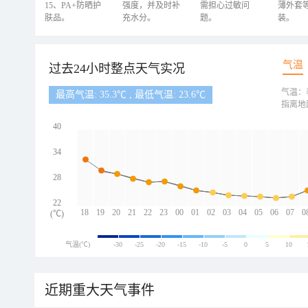
15、PA+防晒护
强度，并及时补
需担心过敏问
薄外套
肤品。
充水分。
题。
装。
气温
过去24小时整点天气实况
气温：
最高气温: 35.3℃ , 最低气温: 23.6℃
指离地
40
34
28
22
18
19
20
21
22
23
00
01
02
03
04
05
06
07
0
(℃)
气温(℃)
-30
-25
-20
-15
-10
-5
0
5
10
近期重大天气事件