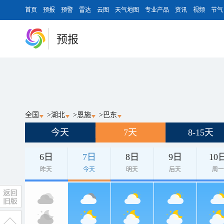
首页
预报
预警
雷达
云图
天气地图
专业产品
资讯
视频
节气
预报
全国
>
湖北
>
恩施
>
巴东
今天
7天
8-15天
6日
7日
8日
9日
10
昨天
今天
明天
后天
周