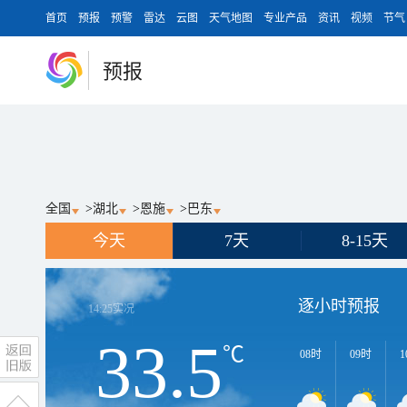
首页
预报
预警
雷达
云图
天气地图
专业产品
资讯
视频
节气
预报
全国
>
湖北
>
恩施
>
巴东
今天
7天
8-15天
逐小时预报
14:25
实况
33.5
℃
08时
09时
1