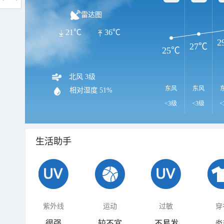
雷达图
21℃
36℃
2
27℃
25℃
北风 3级
东风
东风
相对湿度
51%
<3级
<3级
<
生活助手
紫外线
运动
过敏
穿
很强
较不宜
不易发
炎