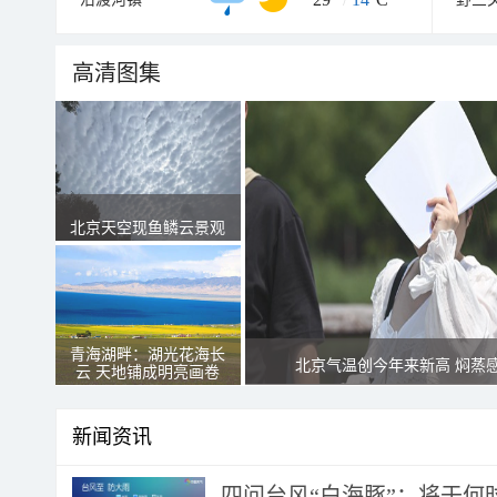
高清图集
北京天空现鱼鳞云景观
青海湖畔：湖光花海长
北京气温创今年来新高 焖蒸
云 天地铺成明亮画卷
新闻资讯
四问台风“白海豚”：将于何时