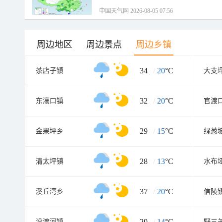
中国天气网 2026-08-05 07:56
周边地区
周边景点
周边乡镇
34
/
20
°C
茶店子镇
大支
32
/
20
°C
东瀼口镇
官渡
29
/
15
°C
金果坪乡
绿葱
28
/
13
°C
清太坪镇
水布
37
/
20
°C
溪丘湾乡
信陵
29
/
14
°C
沿渡河镇
野三