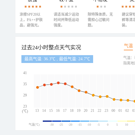
涂擦SPF20以
请适当减少运动
除特殊体质，无
建议穿
上，PA++护肤
时间并降低运动
需担心过敏问
裤等清
品，避强光。
强度。
题。
装。
气温
过去24小时整点天气实况
气温：
最高气温: 36.3℃ , 最低气温: 24.7℃
指离地
41
35
29
23
13
14
15
16
17
18
19
20
21
22
23
00
01
02
0
(℃)
气温(℃)
-30
-25
-20
-15
-10
-5
0
5
10