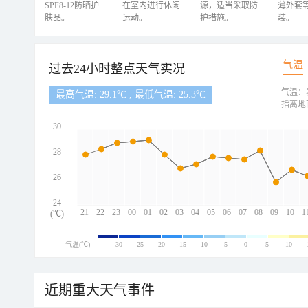
SPF8-12防晒护
在室内进行休闲
源，适当采取防
薄外套
肤品。
运动。
护措施。
装。
气温
过去24小时整点天气实况
气温：
最高气温: 29.1℃ , 最低气温: 25.3℃
指离地
30
28
26
24
21
22
23
00
01
02
03
04
05
06
07
08
09
10
1
(℃)
气温(℃)
-30
-25
-20
-15
-10
-5
0
5
10
近期重大天气事件