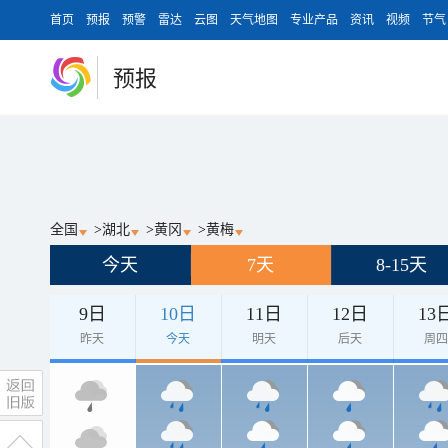
首页
预报
预警
雷达
云图
天气地图
专业产品
资讯
视频
节气
预报
全国
>
湖北
>
黄冈
>
黄梅
今天
7天
8-15天
9日
10日
11日
12日
13
昨天
今天
明天
后天
周