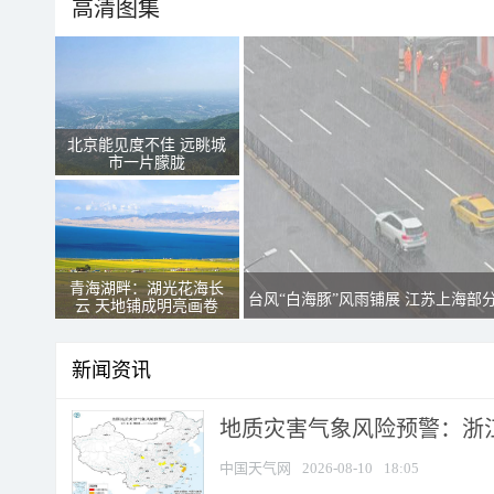
高清图集
北京能见度不佳 远眺城
市一片朦胧
青海湖畔：湖光花海长
台风“白海豚”风雨铺展 江苏上海部
云 天地铺成明亮画卷
新闻资讯
地质灾害气象风险预警：浙江
中国天气网
2026-08-10
18:05