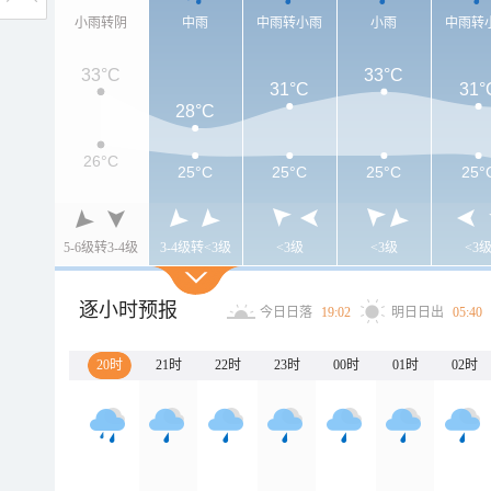
小雨转阴
中雨
中雨转小雨
小雨
中雨转
33°C
33°C
31°C
31°
28°C
26°C
25°C
25°C
25°C
25°
5-6级转3-4级
3-4级转<3级
<3级
<3级
<3
逐小时预报
今日日落
19:02
明日日出
05:40
20时
21时
22时
23时
00时
01时
02时