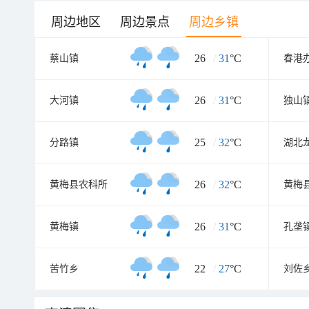
周边地区
周边景点
周边乡镇
26
/
31
°C
蔡山镇
春港
26
/
31
°C
大河镇
独山
25
/
32
°C
分路镇
26
/
32
°C
黄梅县农科所
26
/
31
°C
黄梅镇
孔垄
22
/
27
°C
苦竹乡
刘佐