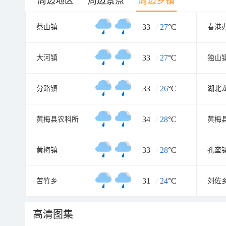
周边地区
周边景点
周边乡镇
33
/
27
°C
蔡山镇
春港
33
/
27
°C
大河镇
独山
33
/
26
°C
分路镇
34
/
28
°C
黄梅县农科所
33
/
28
°C
黄梅镇
孔垄
31
/
24
°C
苦竹乡
刘佐
高清图集