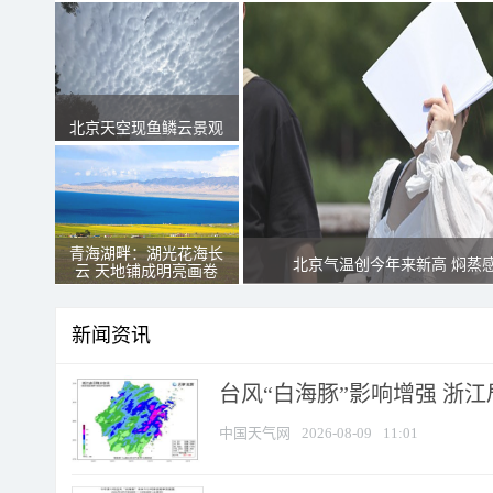
北京天空现鱼鳞云景观
青海湖畔：湖光花海长
北京气温创今年来新高 焖蒸
云 天地铺成明亮画卷
新闻资讯
台风“白海豚”影响增强 浙江
中国天气网
2026-08-09
11:01