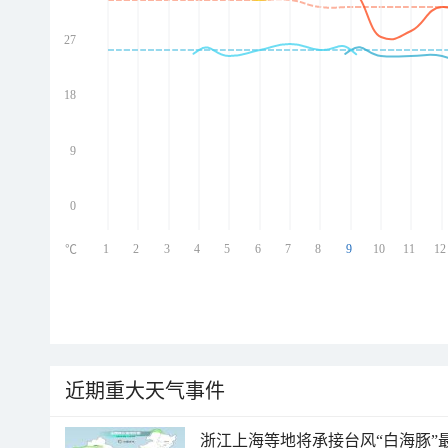
27
ed
ed
ed
18
ed
9
0
1
2
3
4
5
6
7
8
9
10
11
12
℃
近期重大天气事件
浙江上海等地将承接台风“白海豚”