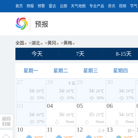
首页
预报
预警
雷达
云图
天气地图
专业产品
资讯
视频
节气
预报
全国
>
湖北
>
黄冈
>
黄梅
今天
7天
8-15天
星期一
星期二
星期三
星期四
27
28
29
30
十五
34
34
34
34
/ 26℃
/ 26℃
/ 26℃
/ 26℃
33%
33%
30%
37%
03
04
05
06
34
36
35
34
/ 26℃
/ 26℃
/ 25℃
/ 26℃
37%
0
mm
0
mm
0
mm
10
11
12
13
三十
初一