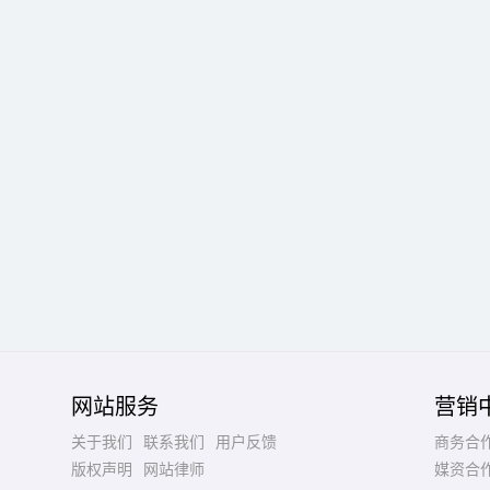
网站服务
营销
关于我们
联系我们
用户反馈
商务合
版权声明
网站律师
媒资合