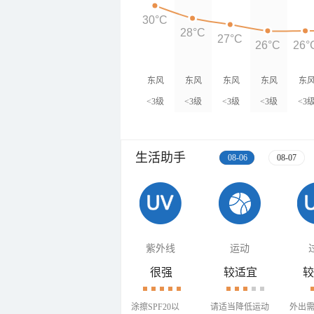
30°C
28°C
27°C
26°C
26°
东风
东风
东风
东风
东
<3级
<3级
<3级
<3级
<3
生活助手
08-06
08-07
紫外线
运动
很强
较适宜
较
涂擦SPF20以
请适当降低运动
外出