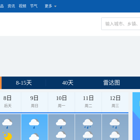
品
资讯
视频
节气
更多
8-15天
40天
雷达图
8日
9日
10日
11日
12日
后天
周日
周一
周二
周三