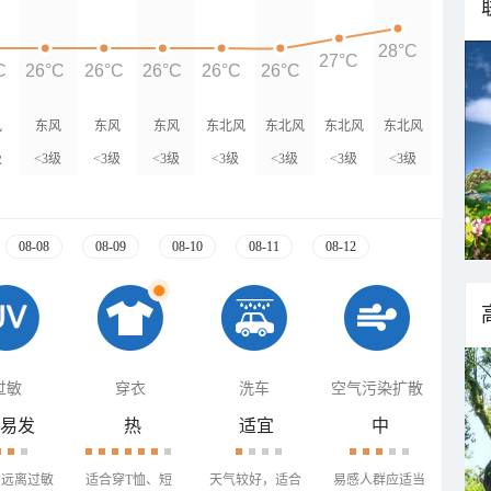
28°C
27°C
C
26°C
26°C
26°C
26°C
26°C
风
东风
东风
东风
东北风
东北风
东北风
东北风
级
<3级
<3级
<3级
<3级
<3级
<3级
<3级
08-08
08-09
08-10
08-11
08-12
过敏
穿衣
洗车
空气污染扩散
易发
热
适宜
中
需远离过敏
适合穿T恤、短
天气较好，适合
易感人群应适当