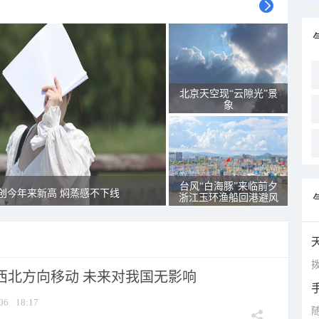
北京天空现“云隙光”景
象
台风“白海豚”来临前夕
创今年来新高 焖蒸感不下线
浙江玉环渔船回港避风
拨
向西北方向移动 未来对我国无影响
06
18:17