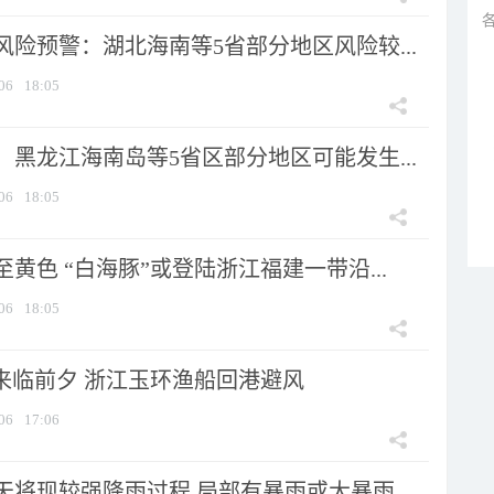
险预警：湖北海南等5省部分地区风险较...
06
18:05
黑龙江海南岛等5省区部分地区可能发生...
06
18:05
黄色 “白海豚”或登陆浙江福建一带沿...
06
18:05
”来临前夕 浙江玉环渔船回港避风
06
17:06
将现较强降雨过程 局部有暴雨或大暴雨...