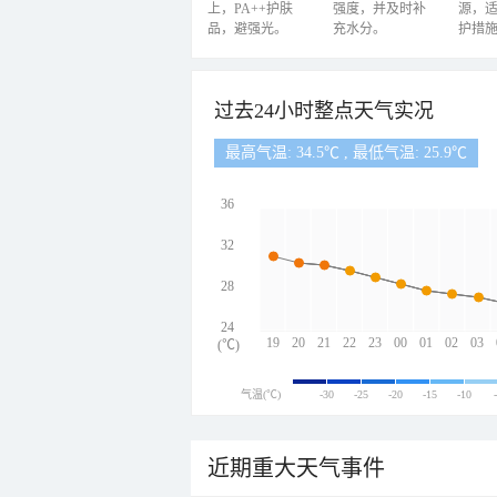
上，PA++护肤
强度，并及时补
源，
品，避强光。
充水分。
护措
过去24小时整点天气实况
最高气温: 34.5℃ , 最低气温: 25.9℃
36
32
28
24
19
20
21
22
23
00
01
02
03
(℃)
气温(℃)
-30
-25
-20
-15
-10
近期重大天气事件