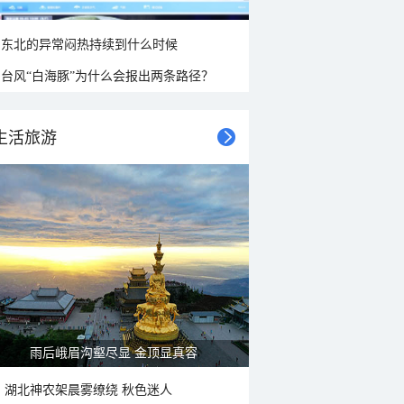
东北的异常闷热持续到什么时候
台风“白海豚”为什么会报出两条路径？
生活旅游
雨后峨眉沟壑尽显 金顶显真容
湖北神农架晨雾缭绕 秋色迷人