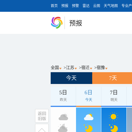
首页
预报
预警
雷达
云图
天气地图
专业产
预报
全国
>
江苏
>
宿迁
>
宿豫
今天
7天
5日
6日
7日
昨天
今天
明天