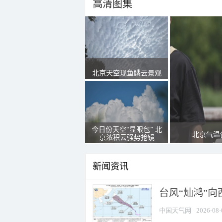
高清图集
北京天空现鱼鳞云景观
今日份天空“显眼包” 北
北京气温
京浓积云强势抢镜
新闻资讯
台风“灿鸿”
中国天气网
2026-08-