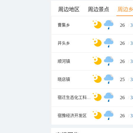
周边地区
周边景点
周边
26
/
3
曹集乡
26
/
3
井头乡
26
/
3
顺河镇
25
/
3
晓店镇
26
/
3
宿迁生态化工科技产业园
26
/
3
宿豫经济开发区