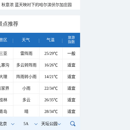
秋意浓 蓝天映衬下的哈尔滨伏尔加庄园
景点推荐
旅游
景区
天气
气温
指数
三亚
雷阵雨
25/29℃
一般
九寨沟
多云转阵雨
16/26℃
适宜
大理
阵雨转小雨
14/21℃
适宜
张家界
小雨
22/34℃
适宜
桂林
多云
26/35℃
适宜
青岛
晴
28/34℃
适宜
北京
5A
天坛公园