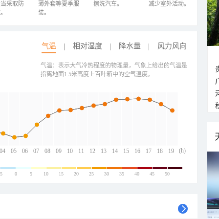
适当采取防
薄外套等夏季服
擦洗汽车。
减少室外活动。
施。
装。
气温
相对湿度
降水量
风力风向
气温：表示大气冷热程度的物理量，气象上给出的气温是
指离地面1.5米高度上百叶箱中的空气温度。
(h)
04
05
06
07
08
09
10
11
12
13
14
15
16
17
18
19
-5
0
5
10
15
20
25
30
35
40
45
50