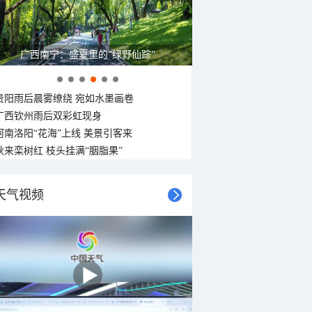
广西南宁：盛夏里的“绿野仙踪”
贵阳雨后晨雾缭绕 宛如水墨画卷
广西钦州雨后双彩虹现身
河南洛阳“花海”上线 美景引客来
秋来栾树红 枝头挂满“胭脂果”
天气视频