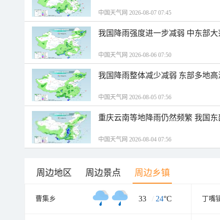
中国天气网 2026-08-07 07:45
我国降雨强度进一步减弱 中东部大
中国天气网 2026-08-06 07:50
我国降雨整体减少减弱 东部多地高
中国天气网 2026-08-05 07:56
重庆云南等地降雨仍然频繁 我国东
中国天气网 2026-08-04 07:56
周边地区
周边景点
周边乡镇
33
/
24
°C
曹集乡
丁嘴