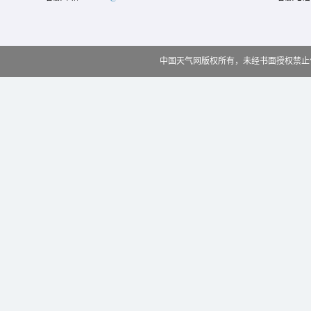
中国天气网版权所有，未经书面授权禁止使用 