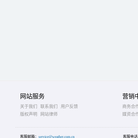
网站服务
营销
关于我们
联系我们
用户反馈
商务合
版权声明
网站律师
媒资合
客服邮箱：
service@weather.com.cn
客服电话