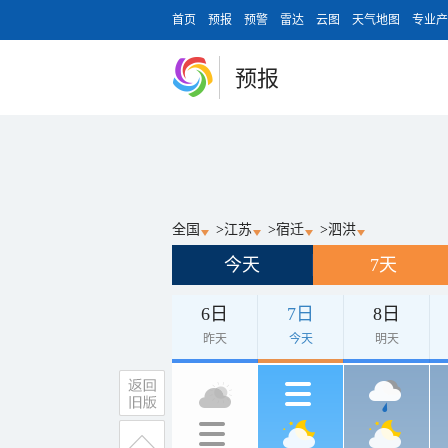
首页
预报
预警
雷达
云图
天气地图
专业产
预报
全国
>
江苏
>
宿迁
>
泗洪
今天
7天
6日
7日
8日
昨天
今天
明天