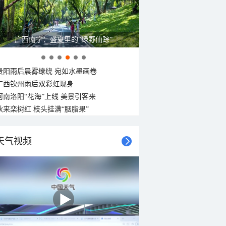
广西南宁：盛夏里的“绿野仙踪”
贵阳雨后晨雾缭绕 宛如水墨画卷
广西钦州雨后双彩虹现身
河南洛阳“花海”上线 美景引客来
秋来栾树红 枝头挂满“胭脂果”
天气视频