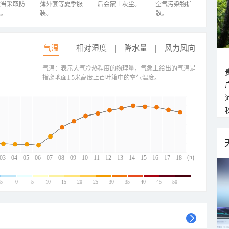
适当采取防
薄外套等夏季服
后会蒙上灰尘。
空气污染物扩
施。
装。
散。
气温
相对湿度
降水量
风力风向
气温：表示大气冷热程度的物理量，气象上给出的气温是
指离地面1.5米高度上百叶箱中的空气温度。
(h)
03
04
05
06
07
08
09
10
11
12
13
14
15
16
17
18
-5
0
5
10
15
20
25
30
35
40
45
50