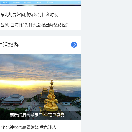
东北的异常闷热持续到什么时候
台风“白海豚”为什么会报出两条路径？
生活旅游
雨后峨眉沟壑尽显 金顶显真容
湖北神农架晨雾缭绕 秋色迷人