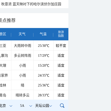
秋意浓 蓝天映衬下的哈尔滨伏尔加庄园
景点推荐
旅游
景区
天气
气温
指数
三亚
大雨转中雨
25/30℃
较不宜
九寨沟
多云转阵雨
17/29℃
适宜
大理
小雨
15/20℃
适宜
张家界
小雨
24/35℃
适宜
桂林
晴
25/36℃
适宜
青岛
晴转多云
28/33℃
适宜
北京
5A
天坛公园