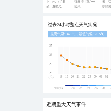
上，PA++护肤
强度并注意户外
源，
品，避强光。
防风。
护措
过去24小时整点天气实况
最高气温: 34.9℃ , 最低气温: 26.5℃
37
33
29
25
18
19
20
21
22
23
00
01
02
(℃)
气温(℃)
-30
-25
-20
-15
-10
近期重大天气事件