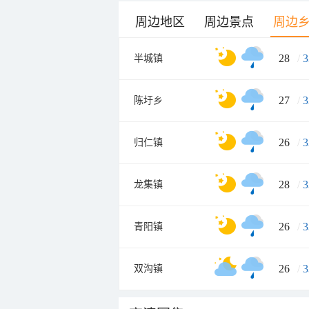
周边地区
周边景点
周边
28
/
3
半城镇
27
/
3
陈圩乡
26
/
3
归仁镇
28
/
3
龙集镇
26
/
3
青阳镇
26
/
3
双沟镇