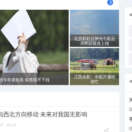
北京彩虹云隙光七彩云
浓积云接连上线
江西永新：中稻开镰抢
创今年来新高 焖蒸感不下线
收忙
拨
将向西北方向移动 未来对我国无影响
07
18:10