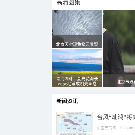
高清图集
北京天空现鱼鳞云景观
青海湖畔：湖光花海长
北京气温
云 天地铺成明亮画卷
新闻资讯
台风“灿鸿”
中国天气网
2026-08-