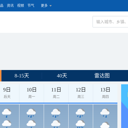
品
资讯
视频
节气
更多
8-15天
40天
雷达图
9日
10日
11日
12日
13日
后天
周一
周二
周三
周四