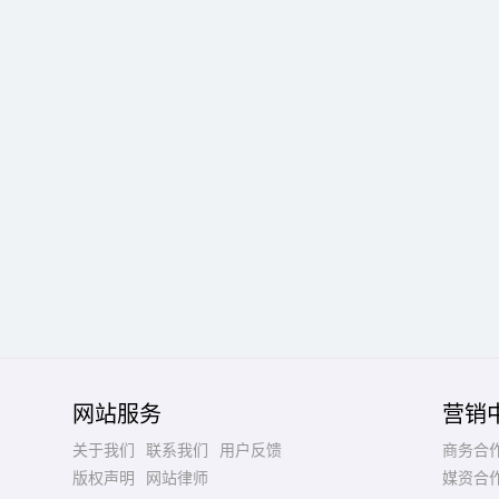
网站服务
营销
关于我们
联系我们
用户反馈
商务合
版权声明
网站律师
媒资合