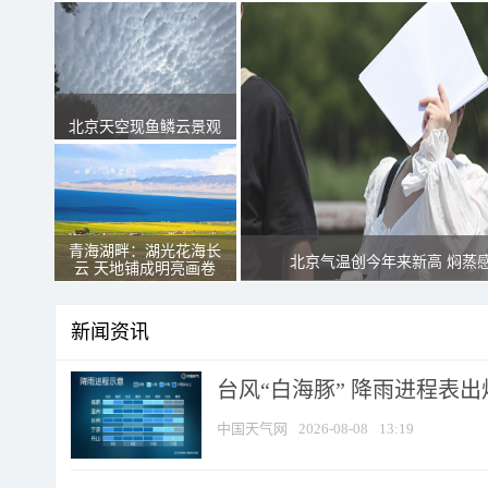
北京天空现鱼鳞云景观
青海湖畔：湖光花海长
北京气温创今年来新高 焖蒸
云 天地铺成明亮画卷
新闻资讯
台风“白海豚” 降雨进程表出炉
中国天气网
2026-08-08
13:19