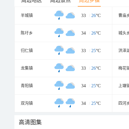
周边地区
周边景点
周边乡镇
33
/
26
°C
半城镇
曹庙
34
/
26
°C
陈圩乡
城头
33
/
25
°C
归仁镇
洪泽
33
/
26
°C
龙集镇
梅花
34
/
25
°C
青阳镇
上塘
34
/
25
°C
双沟镇
四河
高清图集