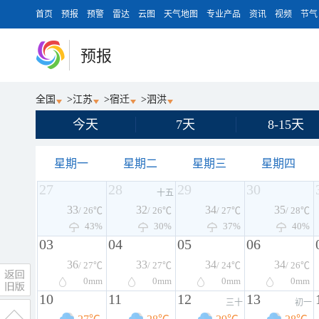
首页
预报
预警
雷达
云图
天气地图
专业产品
资讯
视频
节气
预报
全国
>
江苏
>
宿迁
>
泗洪
今天
7天
8-15天
星期一
星期二
星期三
星期四
27
28
29
30
十五
33
32
34
35
/ 26℃
/ 26℃
/ 27℃
/ 28℃
43%
30%
37%
40%
03
04
05
06
36
33
34
34
/ 27℃
/ 27℃
/ 24℃
/ 26℃
0
mm
0
mm
0
mm
0
mm
10
11
12
13
三十
初一