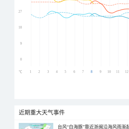
27
ed
ed
ed
18
ed
9
0
1
2
3
4
5
6
7
8
9
10
11
12
℃
近期重大天气事件
台风“白海豚”靠近浙闽沿海风雨渐