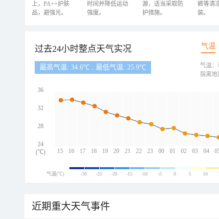
上，PA++护肤
时间并降低运动
源，适当采取防
裤等清
品，避强光。
强度。
护措施。
装。
气温
过去24小时整点天气实况
气温：
最高气温: 34.6℃ , 最低气温: 25.9℃
指离地
36
32
28
24
15
16
17
18
19
20
21
22
23
00
01
02
03
04
0
(℃)
气温(℃)
-30
-25
-20
-15
-10
-5
0
5
10
近期重大天气事件