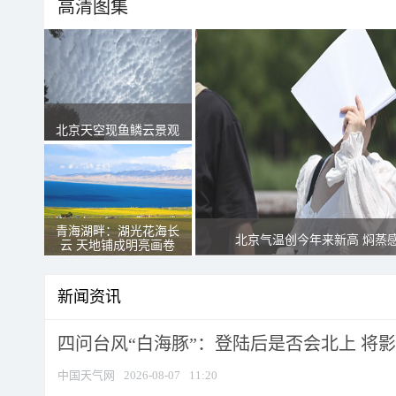
高清图集
北京天空现鱼鳞云景观
青海湖畔：湖光花海长
北京气温创今年来新高 焖蒸
云 天地铺成明亮画卷
新闻资讯
四问台风“白海豚”：登陆后是否会北上 将影响
中国天气网
2026-08-07
11:20