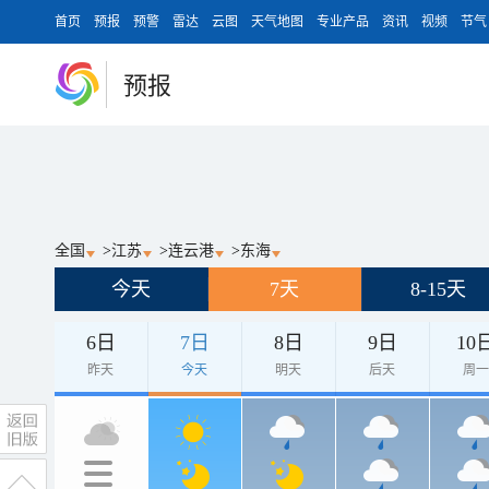
首页
预报
预警
雷达
云图
天气地图
专业产品
资讯
视频
节气
预报
全国
>
江苏
>
连云港
>
东海
今天
7天
8-15天
6日
7日
8日
9日
10
昨天
今天
明天
后天
周