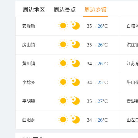
周边地区
周边景点
周边乡镇
35
/
26
°C
安峰镇
白塔
35
/
26
°C
房山镇
洪庄
34
/
26
°C
黄川镇
34
/
25
°C
李埝乡
牛山
35
/
27
°C
平明镇
青湖
34
/
26
°C
曲阳乡
山左