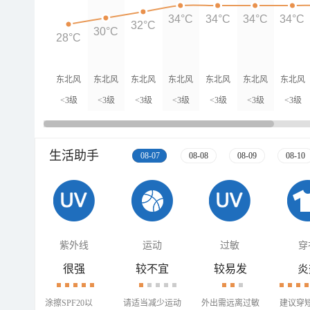
34°C
34°C
34°C
34°C
32°C
30°C
28°C
东北风
东北风
东北风
东北风
东北风
东北风
东北风
<3级
<3级
<3级
<3级
<3级
<3级
<3级
生活助手
08-07
08-08
08-09
08-10
紫外线
运动
过敏
穿
很强
较不宜
较易发
炎
涂擦SPF20以
请适当减少运动
外出需远离过敏
建议穿