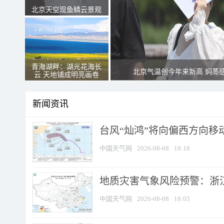
北京天空现鱼鳞云景观
青海湖畔：湖光花海长
北京气温创今年来新高 焖蒸
云 天地铺成明亮画卷
新闻资讯
台风“灿鸿”将向偏西方向移
中国天气网
2026-08-08
18:18
地质灾害气象风险预警：浙
中国天气网
2026-08-08
18:05