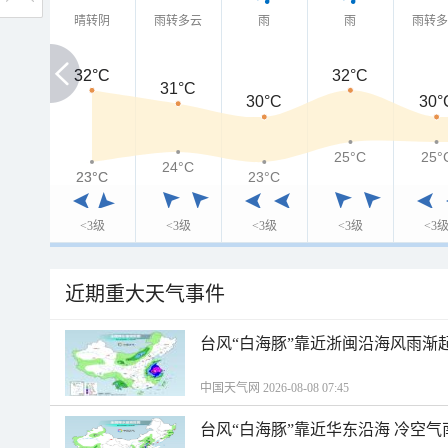
晴转阴
雨转多云
雨
雨
雨转
32°C
32°C
32°C
31°C
30°C
30°
25°C
25°
24°C
23°C
23°C
23°C
<3级
<3级
<3级
<3级
<3
近期重大天气事件
台风“白海豚”靠近浙闽沿海风雨渐
中国天气网 2026-08-08 07:45
台风“白海豚”靠近华东沿海 冷空