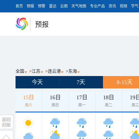
首页
预报
预警
雷达
云图
天气地图
专业产品
资讯
视频
节气
预报
全国
>
江苏
>
连云港
>
东海
今天
7天
8-15天
15日
16日
17日
18日
19
周六
周日
周一
周二
周