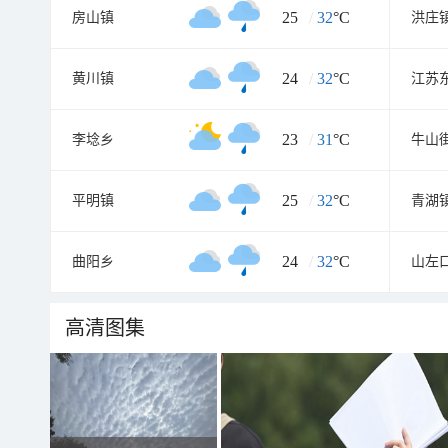
25
/
32
°C
房山镇
洪庄
24
/
32
°C
黄川镇
23
/
31
°C
李埝乡
牛山
25
/
32
°C
平明镇
青湖
24
/
32
°C
曲阳乡
山左
高清图集