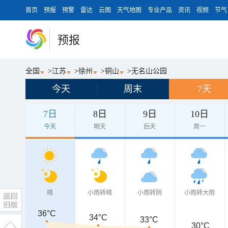
首页
预报
预警
雷达
云图
天气地图
专业产品
资讯
视频
节气
预报
全国
>
江苏
>
徐州
>
铜山
>
无名山公园
今天
周末
7天
7日
8日
9日
10日
今天
明天
后天
周一
晴
小雨转晴
小雨转阴
小雨转大雨
36°C
34°C
33°C
30°C