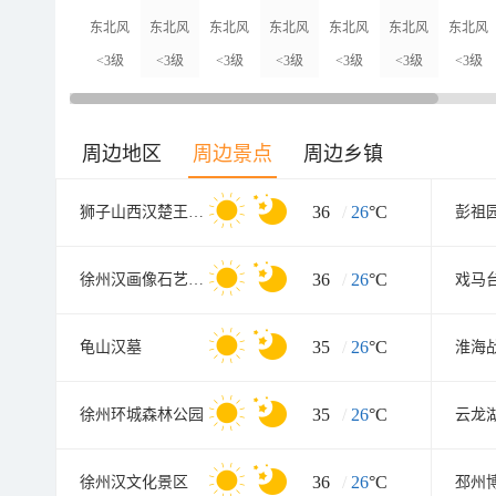
东北风
东北风
东北风
东北风
东北风
东北风
东北风
<3级
<3级
<3级
<3级
<3级
<3级
<3级
周边地区
周边景点
周边乡镇
36
/
26
°C
狮子山西汉楚王墓(陪葬兵马俑坑
彭祖
36
/
26
°C
徐州汉画像石艺术馆北馆
戏马
35
/
26
°C
龟山汉墓
35
/
26
°C
徐州环城森林公园
云龙
36
/
26
°C
徐州汉文化景区
邳州