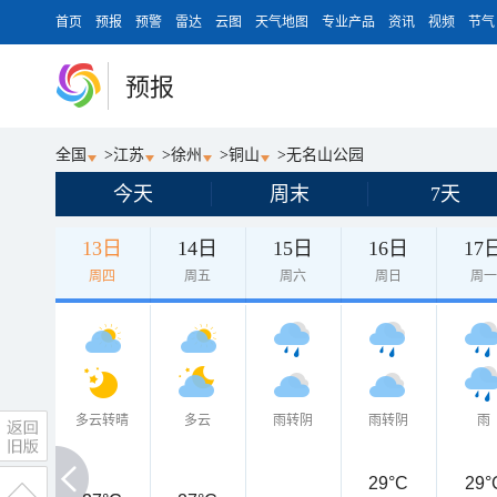
首页
预报
预警
雷达
云图
天气地图
专业产品
资讯
视频
节气
预报
全国
>
江苏
>
徐州
>
铜山
>
无名山公园
今天
周末
7天
13日
14日
15日
16日
17
周四
周五
周六
周日
周
多云转晴
多云
雨转阴
雨转阴
雨
29°C
29°