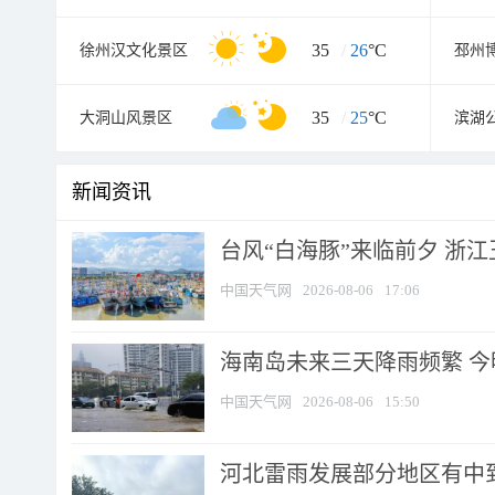
35
/
26
°C
徐州汉文化景区
邳州
35
/
25
°C
大洞山风景区
滨湖
新闻资讯
台风“白海豚”来临前夕 浙
中国天气网
2026-08-06
17:06
海南岛未来三天降雨频繁 
中国天气网
2026-08-06
15:50
河北雷雨发展部分地区有中到