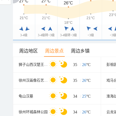
27°C
27°C
27°C
26°C
23°
21°C
21°C
21°C
21°C
18°C
3-4级
3-4级转<3级
3-4级转<3级
<3级
<3
周边地区
周边景点
周边乡镇
35
/
26
°C
狮子山西汉楚王墓(陪葬兵马俑坑
彭祖
35
/
26
°C
徐州汉画像石艺术馆北馆
戏马
34
/
25
°C
龟山汉墓
34
/
26
°C
徐州环城森林公园
云龙