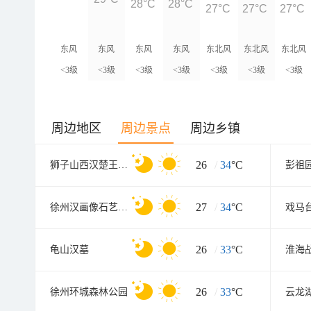
28°C
28°C
27°C
27°C
27°C
东风
东风
东风
东风
东北风
东北风
东北风
<3级
<3级
<3级
<3级
<3级
<3级
<3级
周边地区
周边景点
周边乡镇
26
/
34
°C
狮子山西汉楚王墓(陪葬兵马俑坑
彭祖
27
/
34
°C
徐州汉画像石艺术馆北馆
戏马
26
/
33
°C
龟山汉墓
26
/
33
°C
徐州环城森林公园
云龙