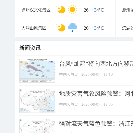
26
/
34
°C
徐州汉文化景区
邳州
26
/
34
°C
大洞山风景区
滨湖
新闻资讯
台风“灿鸿”将向西北方向移
中国天气网
2026-08-07
18:10
地质灾害气象风险预警：河北
中国天气网
2026-08-07
18:05
强对流天气蓝色预警：浙江东部