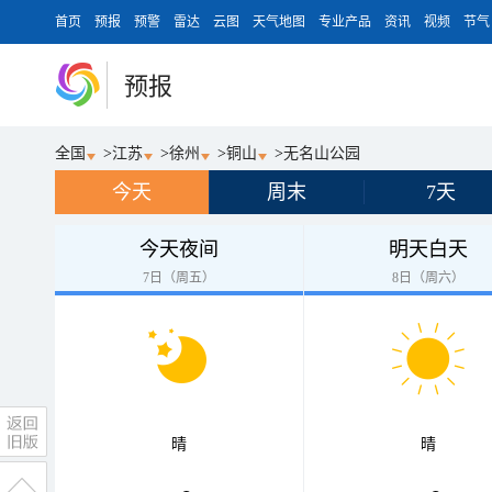
首页
预报
预警
雷达
云图
天气地图
专业产品
资讯
视频
节气
预报
全国
>
江苏
>
徐州
>
铜山
>
无名山公园
今天
周末
7天
今天夜间
明天白天
7日（周五）
8日（周六）
晴
晴