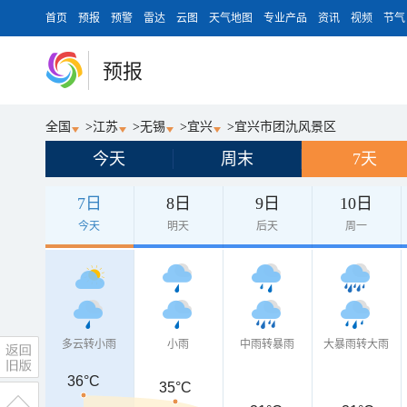
首页
预报
预警
雷达
云图
天气地图
专业产品
资讯
视频
节气
预报
全国
>
江苏
>
无锡
>
宜兴
>
宜兴市团氿风景区
今天
周末
7天
7日
8日
9日
10日
今天
明天
后天
周一
多云转小雨
小雨
中雨转暴雨
大暴雨转大雨
36°C
35°C