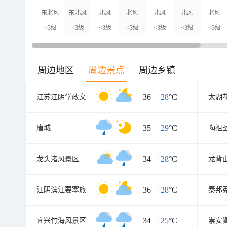
东北风
东北风
北风
北风
北风
北风
北风
<3级
<3级
<3级
<3级
<3级
<3级
<3级
周边地区
周边景点
周边乡镇
36
/
28
°C
江苏江阴学政文化旅游区
太湖
35
/
29
°C
唐城
陶祖
34
/
28
°C
龙头渚风景区
龙背
36
/
28
°C
江阴滨江要塞旅游区
秦邦
34
/
25
°C
宜兴竹海风景区
崇安