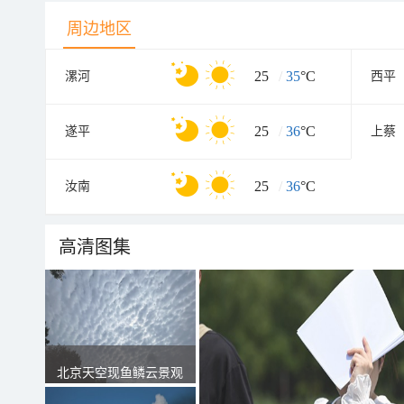
周边地区
25
/
35
°C
漯河
西平
25
/
36
°C
遂平
上蔡
25
/
36
°C
汝南
高清图集
北京天空现鱼鳞云景观