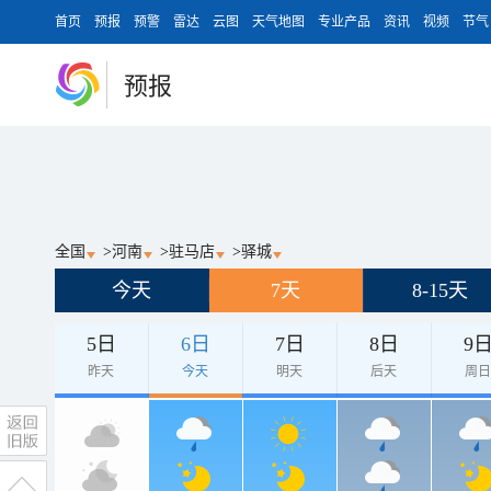
首页
预报
预警
雷达
云图
天气地图
专业产品
资讯
视频
节气
预报
全国
>
河南
>
驻马店
>
驿城
今天
7天
8-15天
5日
6日
7日
8日
9
昨天
今天
明天
后天
周