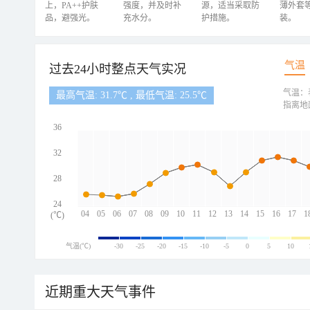
上，PA++护肤
强度，并及时补
源，适当采取防
薄外套
品，避强光。
充水分。
护措施。
装。
气温
过去24小时整点天气实况
气温：
最高气温: 31.7℃ , 最低气温: 25.5℃
指离地
36
32
28
24
04
05
06
07
08
09
10
11
12
13
14
15
16
17
1
(℃)
气温(℃)
-30
-25
-20
-15
-10
-5
0
5
10
近期重大天气事件