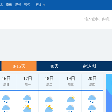
品
资讯
视频
节气
更多
8-15天
40天
雷达图
16日
17日
18日
19日
20日
周日
周一
周二
周三
周四