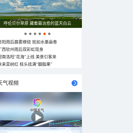
呼伦贝尔草原 藏着最治愈的蓝天白云
贵阳雨后晨雾缭绕 宛如水墨画卷
广西钦州雨后双彩虹现身
河南洛阳“花海”上线 美景引客来
秋来栾树红 枝头挂满“胭脂果”
天气视频