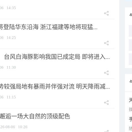
06
14:35
将登陆华东沿海 浙江福建等地将现猛...
06
14:25
台风白海豚影响我国已成定局 即将进入...
06
11:30
较强局地有暴雨并伴强对流 明天降雨减...
06
11:15
拨
 邂逅一场大自然的顶级配色
26-08-06
10:26