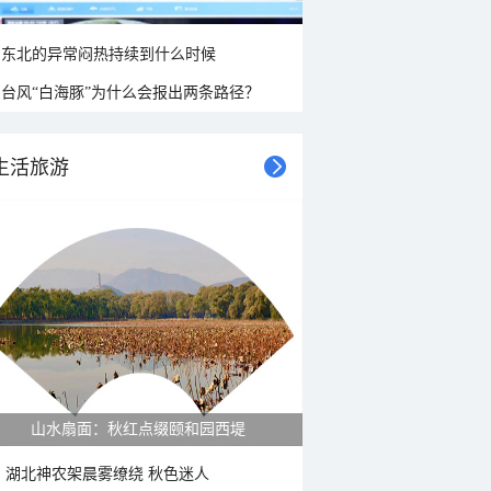
东北的异常闷热持续到什么时候
台风“白海豚”为什么会报出两条路径？
生活旅游
山水扇面：秋红点缀颐和园西堤
湖北神农架晨雾缭绕 秋色迷人