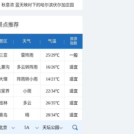
秋意浓 蓝天映衬下的哈尔滨伏尔加庄园
景点推荐
旅游
景区
天气
气温
指数
三亚
雷阵雨
25/29℃
一般
九寨沟
多云转阵雨
16/26℃
适宜
大理
阵雨转小雨
14/21℃
适宜
张家界
小雨
22/34℃
适宜
桂林
多云
26/35℃
适宜
青岛
晴
28/34℃
适宜
北京
5A
天坛公园