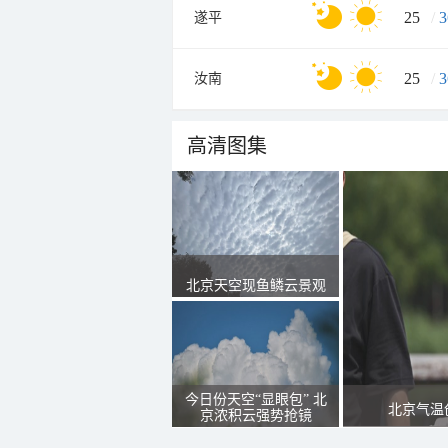
25
/
3
遂平
25
/
3
汝南
高清图集
北京天空现鱼鳞云景观
今日份天空“显眼包” 北
北京气温
京浓积云强势抢镜