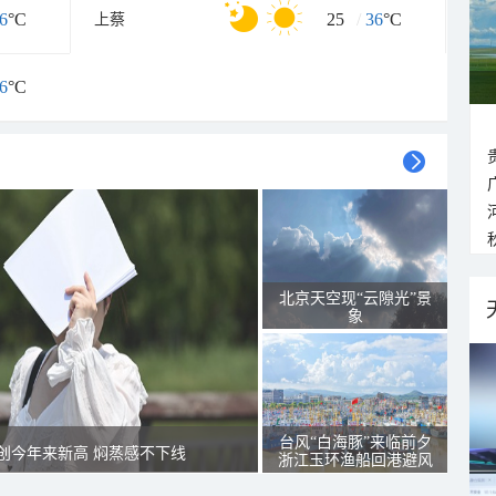
6
°C
25
/
36
°C
上蔡
6
°C
北京天空现“云隙光”景
象
台风“白海豚”来临前夕
创今年来新高 焖蒸感不下线
浙江玉环渔船回港避风