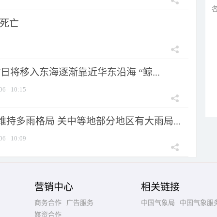
人死亡
7日将移入东海逐渐靠近华东沿海 “鲸...
06
10:15
持多雨格局 关中等地部分地区有大雨局...
06
10:09
营销中心
相关链接
商务合作
广告服务
中国气象局
中国气象服
媒资合作