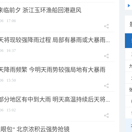
”来临前夕 浙江玉环渔船回港避风
06
17:06
将现较强降雨过程 局部有暴雨或大暴雨...
06
16:37
天降雨频繁 今明天雨势较强局地有大暴雨
06
15:50
分地区有中到大雨 明天高温持续后天将...
06
15:02
显眼包” 北京浓积云强势抢镜