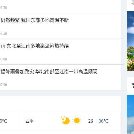
7:56
仍然频繁 我国东部多地高温不断
7:56
雨 东北至江南多地高温闷热持续
8:00
惕降雨叠加致灾 华北南部至江南一带高温频现
7:58
5
°C
26
/
36
°C
西平