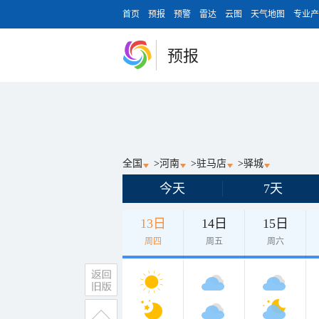
首页
预报
预警
雷达
云图
天气地图
专业产
预报
全国
>
河南
>
驻马店
>
驿城
今天
7天
13日
14日
15日
周四
周五
周六