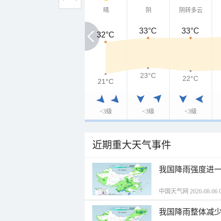
晴
阴
阴转多云
33°C
33°C
32°C
32°C
23°C
22°C
21°C
21°C
<3级
<3级
<3级
近期重大天气事件
我国降雨强度进一
中国天气网 2026-08-06 0
我国降雨整体减少