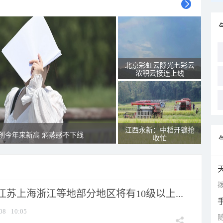
北京彩虹云隙光七彩云
浓积云接连上线
江西永新：中稻开镰抢
创今年来新高 焖蒸感不下线
收忙
拨
苏上海浙江等地部分地区将有10级以上...
08
10:05