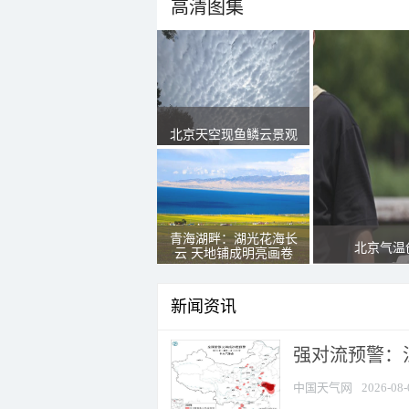
高清图集
北京天空现鱼鳞云景观
青海湖畔：湖光花海长
北京气温
云 天地铺成明亮画卷
新闻资讯
强对流预警：江
中国天气网
2026-08-