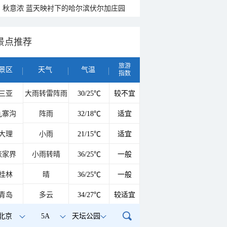
秋意浓 蓝天映衬下的哈尔滨伏尔加庄园
景点推荐
旅游
景区
天气
气温
指数
三亚
大雨转雷阵雨
30/25℃
较不宜
九寨沟
阵雨
32/18℃
适宜
大理
小雨
21/15℃
适宜
张家界
小雨转晴
36/25℃
一般
桂林
晴
36/25℃
一般
青岛
多云
34/27℃
较适宜
北京
5A
天坛公园