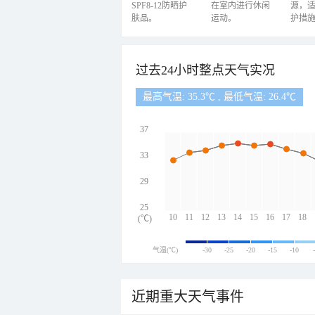
SPF8-12防晒护
在室内进行休闲
源，
肤品。
运动。
护措
过去24小时整点天气实况
最高气温: 35.3℃ , 最低气温: 26.4℃
37
33
29
25
10
11
12
13
14
15
16
17
18
(℃)
气温(℃)
-30
-25
-20
-15
-10
近期重大天气事件