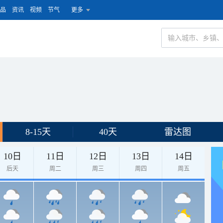
品
资讯
视频
节气
更多
8-15天
40天
雷达图
10日
11日
12日
13日
14日
后天
周二
周三
周四
周五