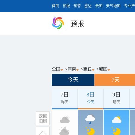
首页
预报
预警
雷达
云图
天气地图
专业产
预报
全国
>
河南
>
商丘
>
城区
今天
7天
7日
8日
9日
昨天
今天
明天