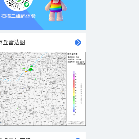
商丘雷达图
21时
22时
23时
00时
01时
02时
03时
04时