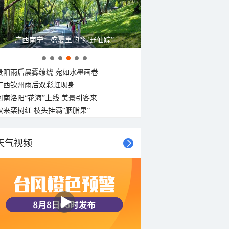
广西南宁：盛夏里的“绿野仙踪”
贵阳雨后晨雾缭绕 宛如水墨画卷
广西钦州雨后双彩虹现身
河南洛阳“花海”上线 美景引客来
秋来栾树红 枝头挂满“胭脂果”
天气视频