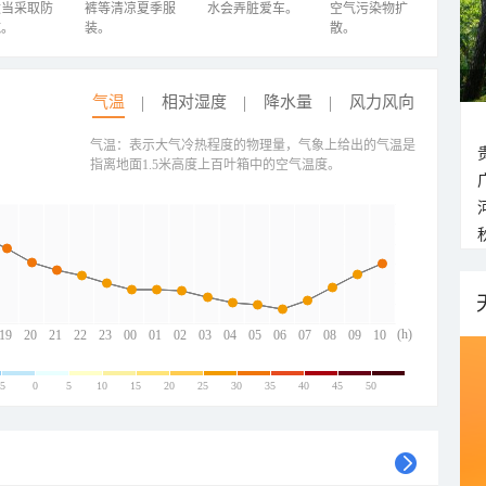
适当采取防
裤等清凉夏季服
水会弄脏爱车。
空气污染物扩
施。
装。
散。
气温
相对湿度
降水量
风力风向
气温：表示大气冷热程度的物理量，气象上给出的气温是
指离地面1.5米高度上百叶箱中的空气温度。
(h)
19
20
21
22
23
00
01
02
03
04
05
06
07
08
09
10
-5
0
5
10
15
20
25
30
35
40
45
50