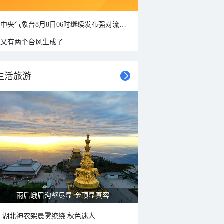
中央气象台8月8日06时继续发布强对流天气蓝色预警
又有两个台风生成了
生活旅游
雨后峨眉沟壑尽显 金顶显真容
湖北神农架晨雾缭绕 秋色迷人