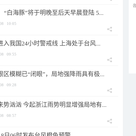
“白海豚”将于明晚至后天早晨登陆 5...
08
10:05
进入我国24小时警戒线 上海处于台风...
08
09:55
眼区模糊已“闭眼”，局地强降雨具有极...
08
09:28
来势汹汹 今起浙江雨势明显增强局地有...
08
08:57
8日06时发布台风橙色预警