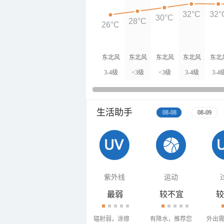
32°C
32°
30°C
28°C
26°C
东北风
东北风
东北风
东北风
东北
3-4级
<3级
<3级
3-4级
3-4
生活助手
08-08
08-09
紫外线
运动
最弱
较不宜
较
辐射弱，涂擦
有降水，推荐您
外出