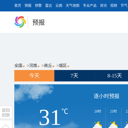
首页
预报
预警
雷达
云图
天气地图
专业产品
资讯
视频
节气
预报
全国
>
河南
>
商丘
>
城区
今天
7天
8-15天
逐小时预报
20:05
实况
31
℃
20时
21时
2