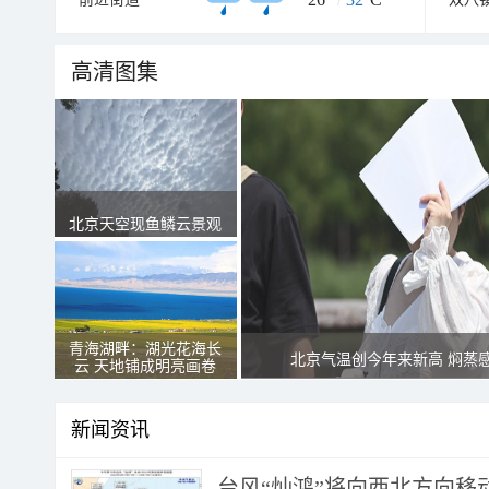
高清图集
北京天空现鱼鳞云景观
青海湖畔：湖光花海长
北京气温创今年来新高 焖蒸
云 天地铺成明亮画卷
新闻资讯
台风“灿鸿”将向西北方向移