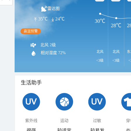
雷达图
35℃
24℃
30℃
28℃
2
高温预警
北风 2级
北风
北风
东
相对湿度
72%
<3级
<3级
<
生活助手
紫外线
运动
过敏
穿
很强
较适宜
较易发
炎