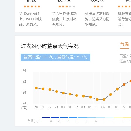
涂擦SPF20以
请适当降低运动
外出需远离过敏
建议穿
上，PA++护肤
强度，并及时补
源，适当采取防
裤等清
品，避强光。
充水分。
护措施。
装。
气温
过去24小时整点天气实况
气温：
最高气温: 35.3℃ , 最低气温: 25.7℃
指离地
36
32
28
24
20
21
22
23
00
01
02
03
04
05
06
07
08
09
1
(℃)
气温(℃)
-30
-25
-20
-15
-10
-5
0
5
10