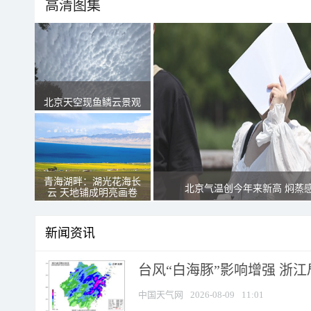
高清图集
北京天空现鱼鳞云景观
青海湖畔：湖光花海长
北京气温创今年来新高 焖蒸
云 天地铺成明亮画卷
新闻资讯
台风“白海豚”影响增强 浙江
中国天气网
2026-08-09
11:01