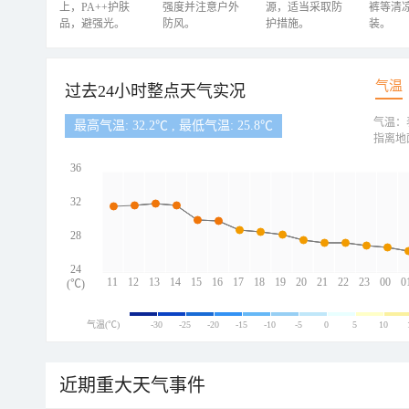
上，PA++护肤
强度并注意户外
源，适当采取防
裤等清
品，避强光。
防风。
护措施。
装。
气温
过去24小时整点天气实况
气温：
最高气温: 32.2℃ , 最低气温: 25.8℃
指离地
36
32
28
24
11
12
13
14
15
16
17
18
19
20
21
22
23
00
0
(℃)
气温(℃)
-30
-25
-20
-15
-10
-5
0
5
10
近期重大天气事件