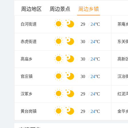
周边地区
周边景点
周边乡镇
29
/
24
°C
白河街道
茶庵
30
/
24
°C
赤虎街道
东关
30
/
24
°C
高庙乡
30
/
24
°C
官庄镇
汉冶
29
/
24
°C
汉冢乡
红泥
29
/
24
°C
黄台岗镇
金华