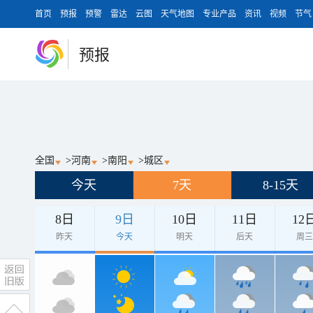
首页
预报
预警
雷达
云图
天气地图
专业产品
资讯
视频
节气
预报
全国
>
河南
>
南阳
>
城区
今天
7天
8-15天
8日
9日
10日
11日
12
昨天
今天
明天
后天
周