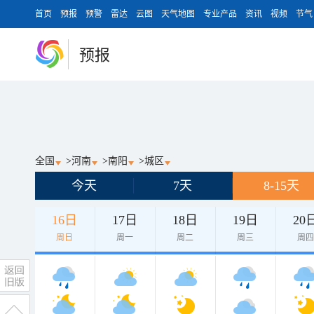
首页
预报
预警
雷达
云图
天气地图
专业产品
资讯
视频
节气
预报
全国
>
河南
>
南阳
>
城区
今天
7天
8-15天
16日
17日
18日
19日
20
周日
周一
周二
周三
周