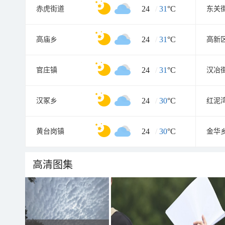
24
/
31
°C
赤虎街道
东关
24
/
31
°C
高庙乡
24
/
31
°C
官庄镇
汉冶
24
/
30
°C
汉冢乡
红泥
24
/
30
°C
黄台岗镇
金华
高清图集