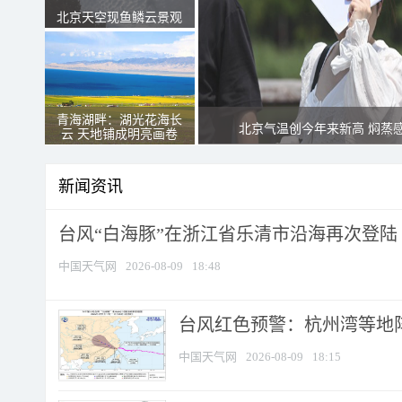
北京天空现鱼鳞云景观
青海湖畔：湖光花海长
北京气温创今年来新高 焖蒸
云 天地铺成明亮画卷
新闻资讯
台风“白海豚”在浙江省乐清市沿海再次登陆
中国天气网
2026-08-09
18:48
​台风红色预警：杭州湾等地阵
中国天气网
2026-08-09
18:15