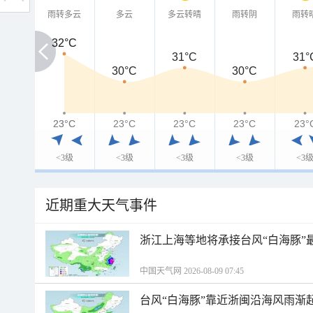
雨转多云
多云
多云转晴
雨转阴
雨转
32°C
32°C
31°C
31°
30°C
30°C
23°C
23°C
23°C
23°C
23°C
23°
<3级
<3级
<3级
<3级
<3
近期重大天气事件
浙江上海等地将承接台风“白海豚”
中国天气网 2026-08-09 07:45
台风“白海豚”靠近浙闽沿海风雨渐