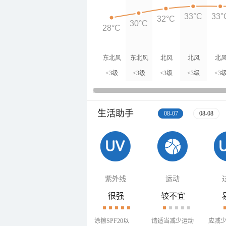
33°C
33°
32°C
30°C
28°C
东北风
东北风
北风
北风
北
<3级
<3级
<3级
<3级
<3
生活助手
08-07
08-08
紫外线
运动
很强
较不宜
涂擦SPF20以
请适当减少运动
应减