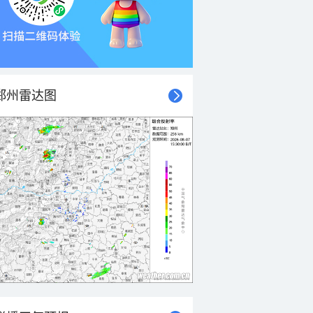
郑州雷达图
21时
22时
23时
00时
01时
02时
03时
04时