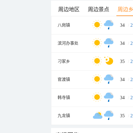
周边地区
周边景点
周边
34
/
2
八岗镇
34
/
2
滨河办事处
35
/
2
刁家乡
34
/
2
官渡镇
34
/
2
韩寺镇
35
/
2
九龙镇