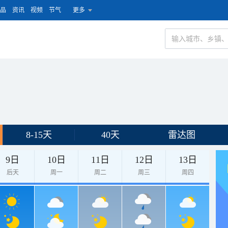
品
资讯
视频
节气
更多
8-15天
40天
雷达图
9日
10日
11日
12日
13日
后天
周一
周二
周三
周四