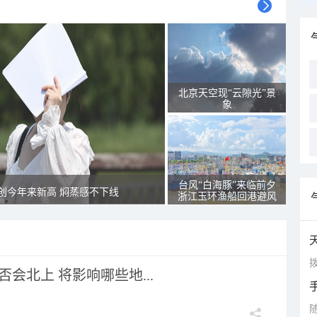
北京天空现“云隙光”景
象
台风“白海豚”来临前夕
创今年来新高 焖蒸感不下线
浙江玉环渔船回港避风
拨
会北上 将影响哪些地...