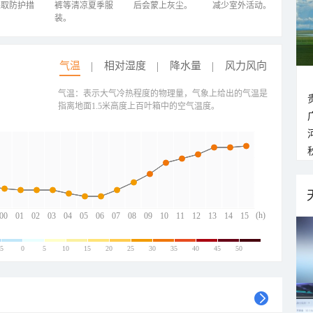
采取防护措
裤等清凉夏季服
后会蒙上灰尘。
减少室外活动。
装。
气温
相对湿度
降水量
风力风向
气温：表示大气冷热程度的物理量，气象上给出的气温是
指离地面1.5米高度上百叶箱中的空气温度。
(h)
00
01
02
03
04
05
06
07
08
09
10
11
12
13
14
15
-5
0
5
10
15
20
25
30
35
40
45
50