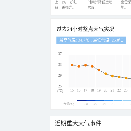
上，PA++护肤
时间并降低运动
出需
品，避强光。
强度。
施。
过去24小时整点天气实况
最高气温: 34.7℃ , 最低气温: 26.8℃
37
33
29
25
15
16
17
18
19
20
21
22
23
(℃)
气温(℃)
-30
-25
-20
-15
-10
近期重大天气事件