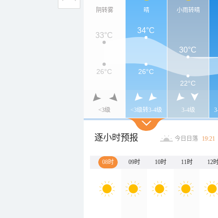
阴转雾
晴
小雨转晴
34°C
33°C
30°C
26°C
26°C
22°C
<3级
<3级转3-4级
3-4级
逐小时预报
今日日落
19:21
08时
09时
10时
11时
12