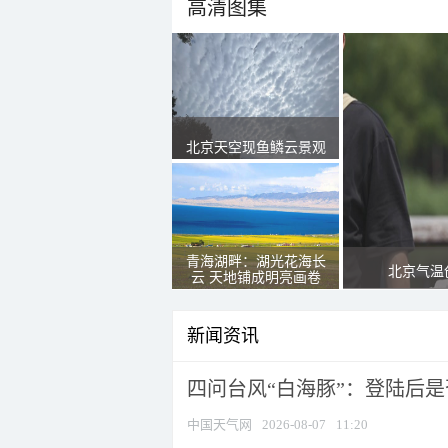
高清图集
北京天空现鱼鳞云景观
青海湖畔：湖光花海长
北京气温
云 天地铺成明亮画卷
新闻资讯
四问台风“白海豚”：登陆后是否
中国天气网
2026-08-07
11:20