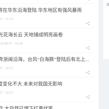
”将在华东沿海登陆 华东地区有强风暴雨
07
11:15
光花海长云 天地铺成明亮画卷
26-08-07
10:58
浙闽沿海，台风“白海豚”登陆后有北上...
07
10:57
强度变化不大 未来对我国无影响
07
10:27
存 大自然已埋下红黄伏笔