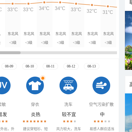
34°C
34°C
C
33°C
33°C
33°C
32°C
31°C
30°C
风
东北风
东北风
东北风
东北风
东北风
东北风
东北风
东北风
级
<3级
<3级
<3级
<3级
<3级
<3级
<3级
<3级
08-09
08-10
08-11
08-12
08-13
过敏
穿衣
洗车
空气污染扩散
易发
炎热
较不宜
中
少外出，外
建议穿短衫、短
风力较大，洗车
易感人群应适当