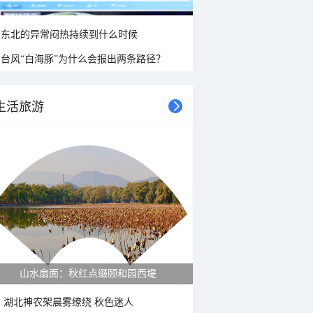
东北的异常闷热持续到什么时候
台风“白海豚”为什么会报出两条路径？
生活旅游
山水扇面：秋红点缀颐和园西堤
湖北神农架晨雾缭绕 秋色迷人