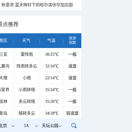
秋意浓 蓝天映衬下的哈尔滨伏尔加庄园
景点推荐
旅游
景区
天气
气温
指数
三亚
雷阵雨
30/25℃
一般
九寨沟
阵雨转多云
32/16℃
适宜
大理
小雨
22/14℃
适宜
张家界
小雨转晴
35/24℃
一般
桂林
多云转晴
35/26℃
一般
青岛
晴转多云
34/28℃
较适宜
北京
5A
天坛公园