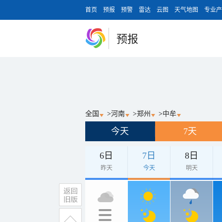
首页
预报
预警
雷达
云图
天气地图
专业产
预报
全国
>
河南
>
郑州
>
中牟
今天
7天
6日
7日
8日
昨天
今天
明天