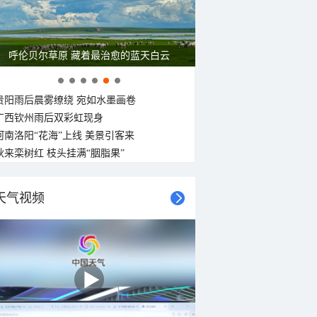
呼伦贝尔草原 藏着最治愈的蓝天白云
贵阳雨后晨雾缭绕 宛如水墨画卷
广西钦州雨后双彩虹现身
河南洛阳“花海”上线 美景引客来
秋来栾树红 枝头挂满“胭脂果”
天气视频