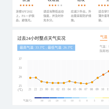
涂擦SPF20以
请适当降低运动
应减少外出，外
适合穿
上，PA++护肤
强度，并及时补
出需采取防护措
薄外套
品，避强光。
充水分。
施。
装。
气温
过去24小时整点天气实况
气温：
最高气温: 33.3℃ , 最低气温: 26.3℃
指离地
37
33
29
25
21
22
23
00
01
02
03
04
05
06
07
08
09
10
1
(℃)
气温(℃)
-30
-25
-20
-15
-10
-5
0
5
10