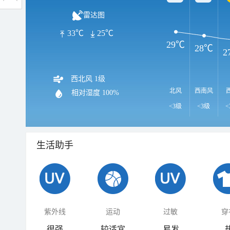
雷达图
33℃
25℃
29℃
28℃
2
西北风 1级
北风
西南风
相对湿度
100%
<3级
<3级
<
生活助手
紫外线
运动
过敏
穿
很强
较适宜
易发