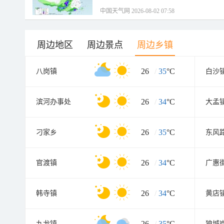
中国天气网 2026-08-02 07:58
周边地区
周边景点
周边乡镇
26
/
35
°C
八岗镇
白沙
26
/
34
°C
滨河办事处
大孟
26
/
35
°C
刁家乡
东风
26
/
34
°C
官渡镇
广惠
26
/
34
°C
韩寺镇
黄店
26
/
35
°C
九龙镇
狼城