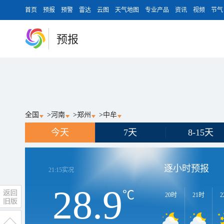
首页
预报
预警
雷达
云图
天气地图
专业产品
资讯
视频
节气
预报
全国
>
河南
>
郑州
>
中牟
今天
7天
8-15天
逐小时预报
21:15
实况
28.9
℃
20时
21时
2