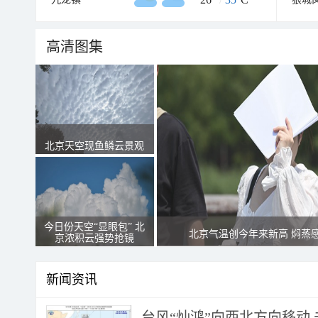
高清图集
北京天空现鱼鳞云景观
今日份天空“显眼包” 北
北京气温创今年来新高 焖蒸
京浓积云强势抢镜
新闻资讯
台风“灿鸿”向西北方向移动