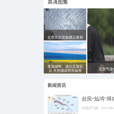
高清图集
北京天空现鱼鳞云景观
青海湖畔：湖光花海长
北京气温
云 天地铺成明亮画卷
新闻资讯
台风“灿鸿”
中国天气网
2026-08-