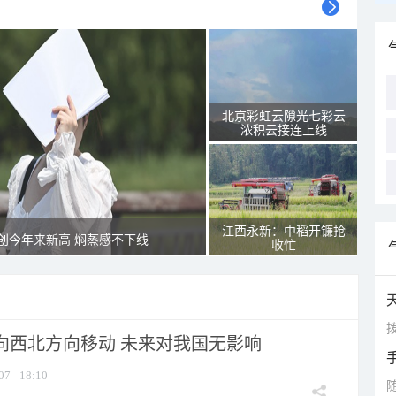
北京彩虹云隙光七彩云
浓积云接连上线
江西永新：中稻开镰抢
创今年来新高 焖蒸感不下线
收忙
拨
将向西北方向移动 未来对我国无影响
07
18:10