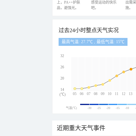
上，PA++护肤
感受运动的快乐
出需
品，避强光。
吧。
施。
过去24小时整点天气实况
最高气温: 27.7℃ , 最低气温: 15℃
32
26
20
14
05
06
07
08
09
10
11
12
13
(℃)
气温(℃)
-30
-25
-20
-15
-10
近期重大天气事件