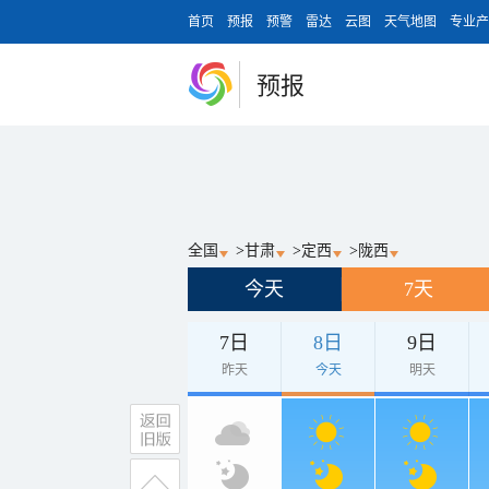
首页
预报
预警
雷达
云图
天气地图
专业产
预报
全国
>
甘肃
>
定西
>
陇西
今天
7天
7日
8日
9日
昨天
今天
明天