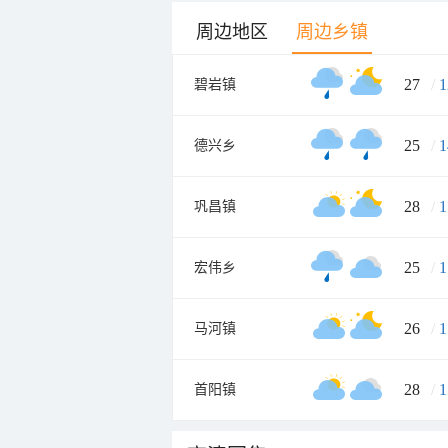
周边地区
周边乡镇
27
/
1
碧岩镇
25
/
1
德兴乡
28
/
1
巩昌镇
25
/
1
宏伟乡
26
/
1
马河镇
28
/
1
首阳镇