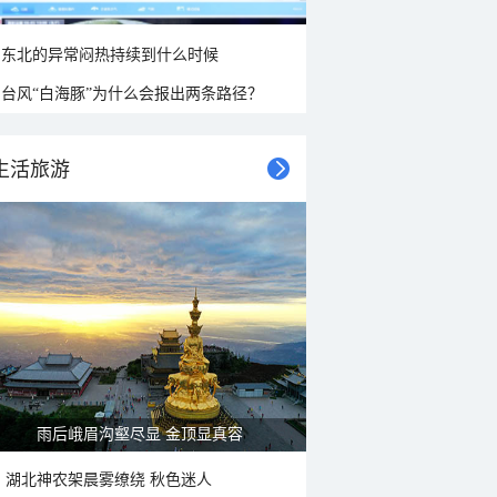
东北的异常闷热持续到什么时候
台风“白海豚”为什么会报出两条路径？
生活旅游
雨后峨眉沟壑尽显 金顶显真容
湖北神农架晨雾缭绕 秋色迷人