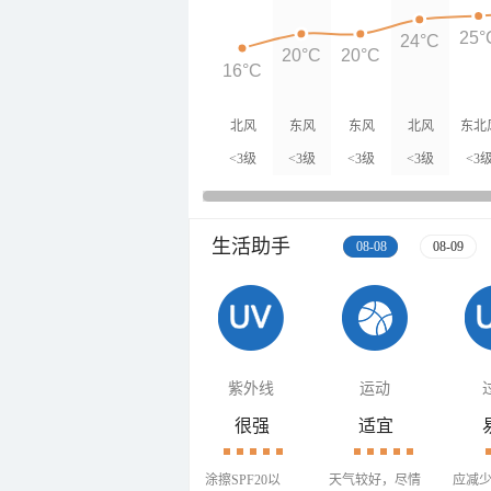
25°
24°C
20°C
20°C
16°C
北风
东风
东风
北风
东北
<3级
<3级
<3级
<3级
<3
生活助手
08-08
08-09
紫外线
运动
很强
适宜
涂擦SPF20以
天气较好，尽情
应减