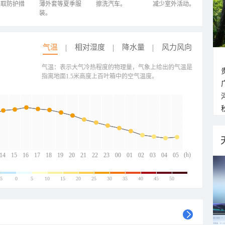
采取防护措
薄外套等夏季服
擦洗汽车。
减少室外活动。
装。
气温
相对湿度
降水量
风力风向
气温：表示大气冷热程度的物理量，气象上给出的气温是
指离地面1.5米高度上百叶箱中的空气温度。
(h)
14
15
16
17
18
19
20
21
22
23
00
01
02
03
04
05
-5
0
5
10
15
20
25
30
35
40
45
50