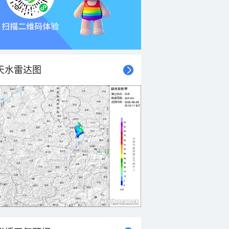
天水雷达图
21时
22时
23时
00时
01时
02时
03时
04时