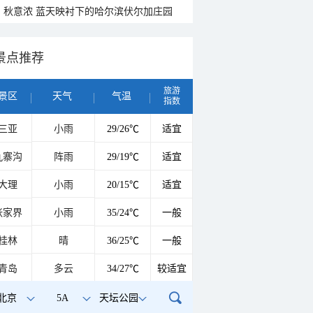
秋意浓 蓝天映衬下的哈尔滨伏尔加庄园
景点推荐
旅游
景区
天气
气温
指数
三亚
小雨
29/26℃
适宜
九寨沟
阵雨
29/19℃
适宜
大理
小雨
20/15℃
适宜
张家界
小雨
35/24℃
一般
桂林
晴
36/25℃
一般
青岛
多云
34/27℃
较适宜
北京
5A
天坛公园