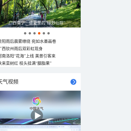
广西南宁：盛夏里的“绿野仙踪”
贵阳雨后晨雾缭绕 宛如水墨画卷
广西钦州雨后双彩虹现身
河南洛阳“花海”上线 美景引客来
秋来栾树红 枝头挂满“胭脂果”
天气视频