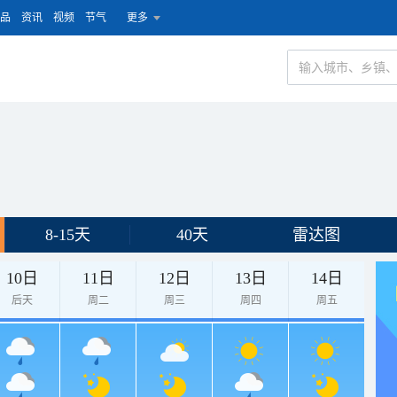
品
资讯
视频
节气
更多
8-15天
40天
雷达图
10日
11日
12日
13日
14日
后天
周二
周三
周四
周五