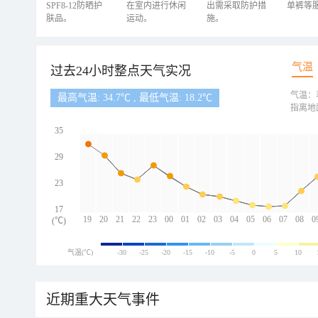
SPF8-12防晒护
在室内进行休闲
出需采取防护措
单裤等
肤品。
运动。
施。
气温
过去24小时整点天气实况
气温：
最高气温: 34.7℃ , 最低气温: 18.2℃
指离地
35
29
23
17
19
20
21
22
23
00
01
02
03
04
05
06
07
08
0
(℃)
气温(℃)
-30
-25
-20
-15
-10
-5
0
5
10
近期重大天气事件