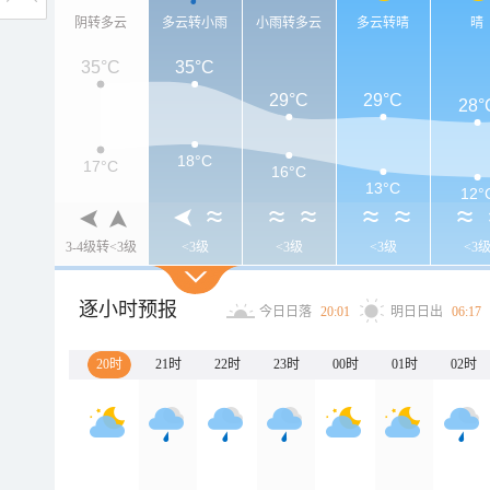
阴转多云
多云转小雨
小雨转多云
多云转晴
晴
35°C
35°C
29°C
29°C
28°
18°C
17°C
16°C
13°C
12°
3-4级转<3级
<3级
<3级
<3级
<3
逐小时预报
今日日落
20:01
明日日出
06:17
20时
21时
22时
23时
00时
01时
02时