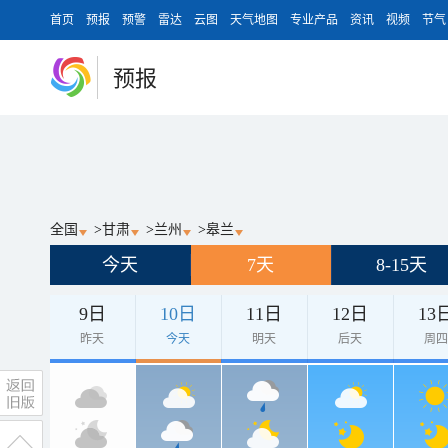
首页
预报
预警
雷达
云图
天气地图
专业产品
资讯
视频
节气
预报
全国
>
甘肃
>
兰州
>
皋兰
今天
7天
8-15天
9日
10日
11日
12日
13
昨天
今天
明天
后天
周