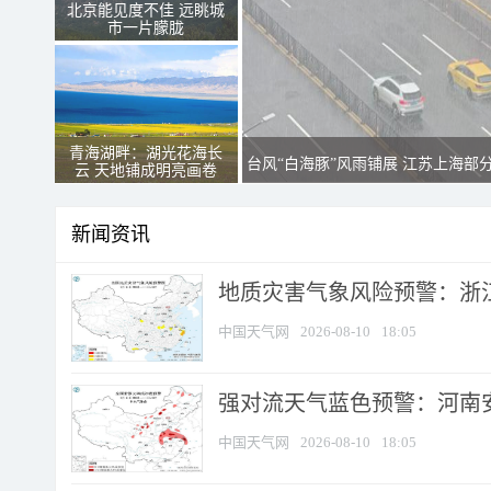
北京能见度不佳 远眺城
市一片朦胧
青海湖畔：湖光花海长
台风“白海豚”风雨铺展 江苏上海部
云 天地铺成明亮画卷
新闻资讯
地质灾害气象风险预警：浙江
中国天气网
2026-08-10
18:05
强对流天气蓝色预警：河南安徽
中国天气网
2026-08-10
18:05