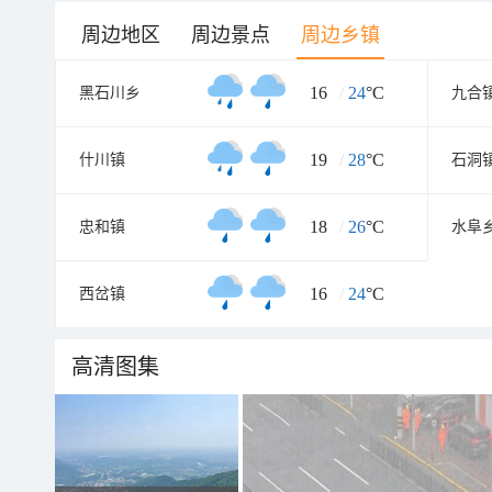
周边地区
周边景点
周边乡镇
16
/
24
°C
黑石川乡
九合
19
/
28
°C
什川镇
石洞
18
/
26
°C
忠和镇
水阜
16
/
24
°C
西岔镇
高清图集