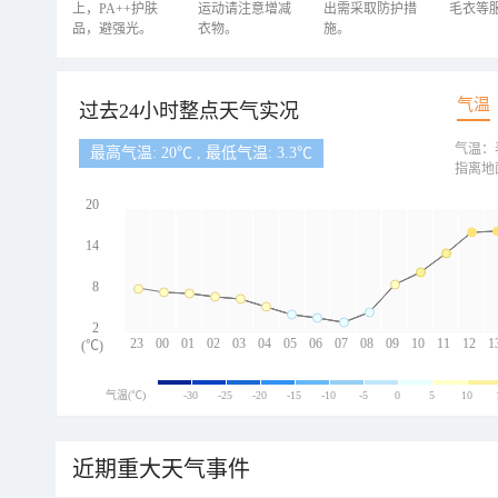
上，PA++护肤
运动请注意增减
出需采取防护措
毛衣等
品，避强光。
衣物。
施。
气温
过去24小时整点天气实况
气温：
最高气温: 20℃ , 最低气温: 3.3℃
指离地
20
14
8
2
23
00
01
02
03
04
05
06
07
08
09
10
11
12
1
(℃)
气温(℃)
-30
-25
-20
-15
-10
-5
0
5
10
近期重大天气事件