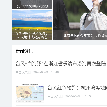
北京天空现鱼鳞云景观
青海湖畔：湖光花海长
北京气温创今年来新高 焖蒸
云 天地铺成明亮画卷
新闻资讯
台风“白海豚”在浙江省乐清市沿海再次登陆
中国天气网
2026-08-09
18:48
​台风红色预警：杭州湾等地阵
中国天气网
2026-08-09
18:15