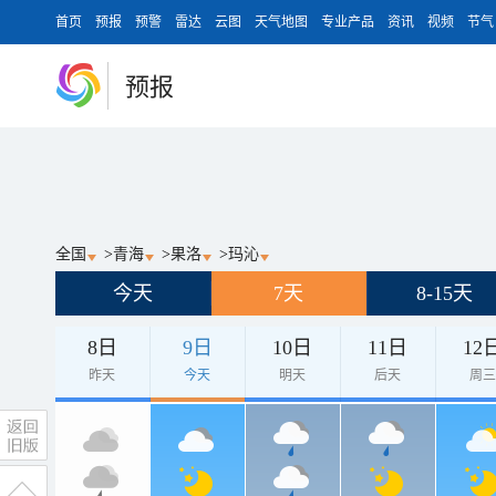
首页
预报
预警
雷达
云图
天气地图
专业产品
资讯
视频
节气
预报
全国
>
青海
>
果洛
>
玛沁
今天
7天
8-15天
8日
9日
10日
11日
12
昨天
今天
明天
后天
周