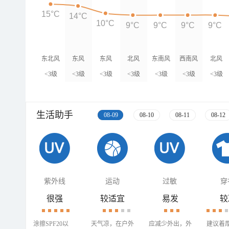
15°C
14°C
10°C
9°C
9°C
9°C
9°C
东北风
东风
东风
北风
东南风
西南风
北风
<3级
<3级
<3级
<3级
<3级
<3级
<3级
生活助手
08-09
08-10
08-11
08-12
紫外线
运动
过敏
穿
很强
较适宜
易发
较
涂擦SPF20以
天气凉，在户外
应减少外出，外
建议着