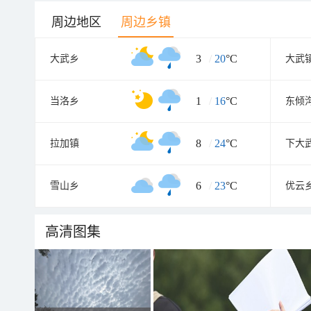
周边地区
周边乡镇
3
/
20
°C
大武乡
大武
1
/
16
°C
当洛乡
东倾
8
/
24
°C
拉加镇
下大
6
/
23
°C
雪山乡
优云
高清图集