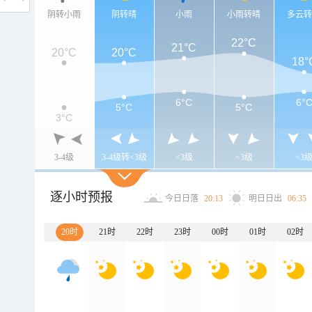
阴转小雨
阴转晴
小雨
小雨转晴
多云
22°C
21°C
20°C
20°C
18°
6°C
6°
5°C
5°C
3°C
3-4级
3-4级转<3级
<3级
<3级
<3
逐小时预报
今日日落
20:13
明日日出
06:35
20时
21时
22时
23时
00时
01时
02时