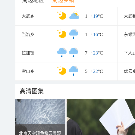
周边地区
周边乡镇
1
/
19
°C
大武乡
大武
1
/
16
°C
当洛乡
东倾
7
/
23
°C
拉加镇
下大
5
/
22
°C
雪山乡
优云
高清图集
北京天空现鱼鳞云景观