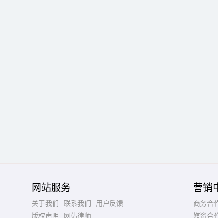
网站服务
营销
关于我们
联系我们
用户反馈
商务合
版权声明
网站律师
媒资合