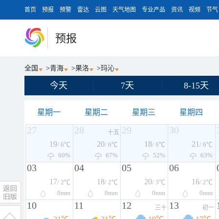
首页
预报
预警
雷达
云图
天气地图
专业产品
资讯
视频
节气
预报
全国
>
青海
>
果洛
>
玛沁
今天
7天
8-15天
星期一
星期二
星期三
星期四
27
28
29
30
十五
19
20
18
21
/ 6℃
/ 6℃
/ 6℃
/ 6℃
60%
67%
52%
63%
03
04
05
06
17
18
20
16
/ 2℃
/ 2℃
/ 3℃
/ 2℃
0
mm
0
mm
0
mm
0
mm
10
11
12
13
三十
初一