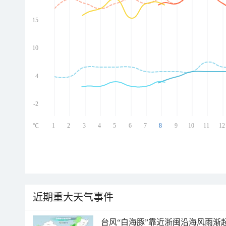
15
ed
ed
ed
10
ed
4
-2
1
2
3
4
5
6
7
8
9
10
11
12
℃
近期重大天气事件
台风“白海豚”靠近浙闽沿海风雨渐