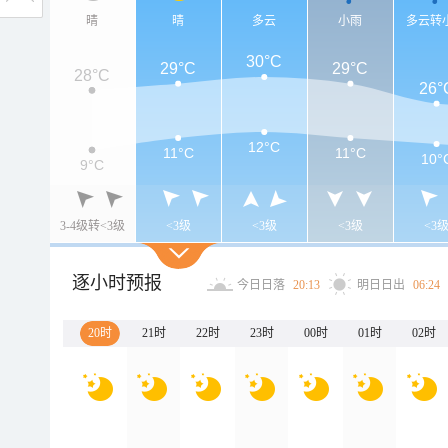
晴
晴
多云
小雨
多云转
30°C
29°C
29°C
28°C
26°
12°C
11°C
11°C
10°
9°C
3-4级转<3级
<3级
<3级
<3级
<3
逐小时预报
今日日落
20:13
明日日出
06:24
20时
21时
22时
23时
00时
01时
02时