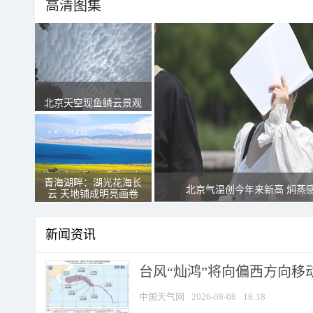
高清图集
北京天空现鱼鳞云景观
青海湖畔：湖光花海长
北京气温创今年来新高 焖蒸
云 天地铺成明亮画卷
新闻资讯
台风“灿鸿”将向偏西方向移
中国天气网
2026-08-08
18:18