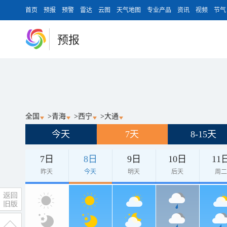
首页
预报
预警
雷达
云图
天气地图
专业产品
资讯
视频
节气
预报
全国
>
青海
>
西宁
>
大通
今天
7天
8-15天
7日
8日
9日
10日
11
昨天
今天
明天
后天
周