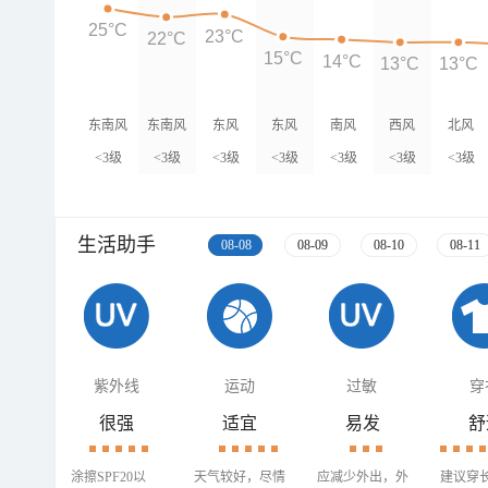
25°C
23°C
22°C
15°C
14°C
13°C
13°C
东南风
东南风
东风
东风
南风
西风
北风
<3级
<3级
<3级
<3级
<3级
<3级
<3级
生活助手
08-08
08-09
08-10
08-11
紫外线
运动
过敏
穿
很强
适宜
易发
舒
涂擦SPF20以
天气较好，尽情
应减少外出，外
建议穿