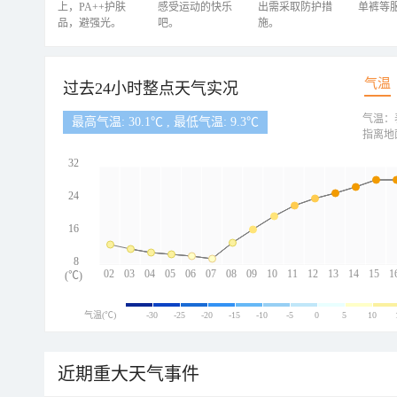
上，PA++护肤
感受运动的快乐
出需采取防护措
单裤等
品，避强光。
吧。
施。
气温
过去24小时整点天气实况
气温：
最高气温: 30.1℃ , 最低气温: 9.3℃
指离地
32
24
16
8
02
03
04
05
06
07
08
09
10
11
12
13
14
15
1
(℃)
气温(℃)
-30
-25
-20
-15
-10
-5
0
5
10
近期重大天气事件