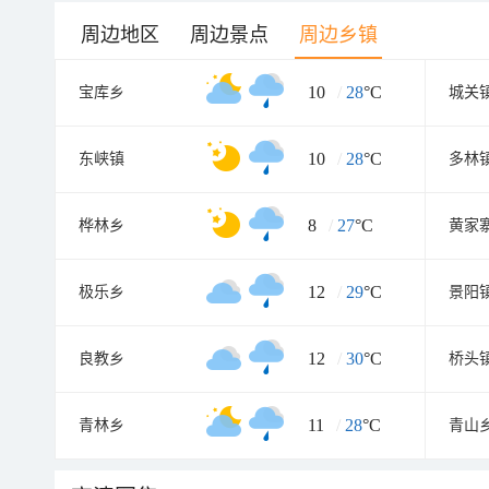
周边地区
周边景点
周边乡镇
10
/
28
°C
宝库乡
城关
10
/
28
°C
东峡镇
多林
8
/
27
°C
桦林乡
黄家
12
/
29
°C
极乐乡
景阳
12
/
30
°C
良教乡
桥头
11
/
28
°C
青林乡
青山