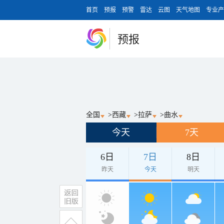
首页
预报
预警
雷达
云图
天气地图
专业产
预报
全国
>
西藏
>
拉萨
>
曲水
今天
7天
6日
7日
8日
昨天
今天
明天