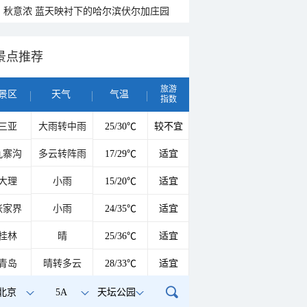
秋意浓 蓝天映衬下的哈尔滨伏尔加庄园
景点推荐
旅游
景区
天气
气温
指数
三亚
大雨转中雨
25/30℃
较不宜
九寨沟
多云转阵雨
17/29℃
适宜
大理
小雨
15/20℃
适宜
张家界
小雨
24/35℃
适宜
桂林
晴
25/36℃
适宜
青岛
晴转多云
28/33℃
适宜
北京
5A
天坛公园