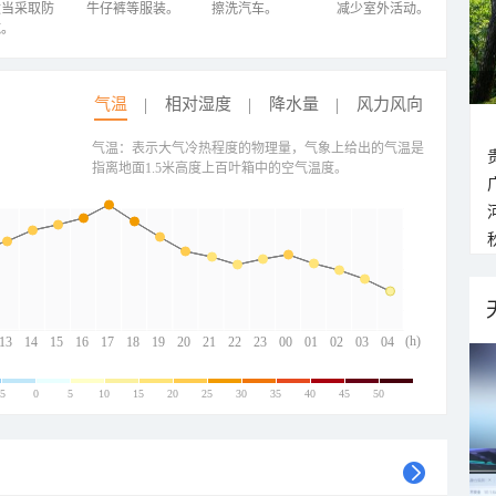
适当采取防
牛仔裤等服装。
擦洗汽车。
减少室外活动。
施。
气温
相对湿度
降水量
风力风向
气温：表示大气冷热程度的物理量，气象上给出的气温是
指离地面1.5米高度上百叶箱中的空气温度。
(h)
13
14
15
16
17
18
19
20
21
22
23
00
01
02
03
04
-5
0
5
10
15
20
25
30
35
40
45
50