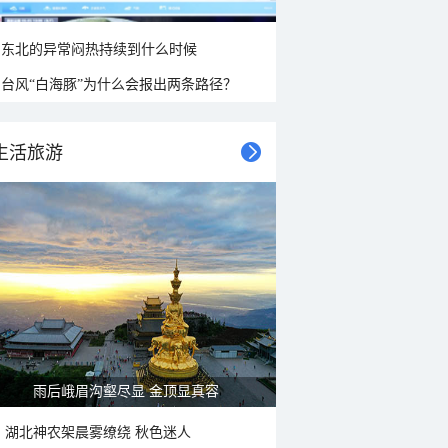
东北的异常闷热持续到什么时候
台风“白海豚”为什么会报出两条路径？
生活旅游
雨后峨眉沟壑尽显 金顶显真容
湖北神农架晨雾缭绕 秋色迷人