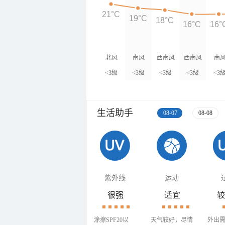
21°C
19°C
18°C
16°C
16°
北风
南风
西南风
西南风
南
<3级
<3级
<3级
<3级
<3
生活助手
08-07
08-08
紫外线
运动
很强
适宜
较
涂擦SPF20以
天气较好，尽情
外出