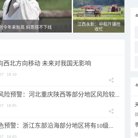
江西永新：中稻开镰抢
创今年来新高 焖蒸感不下线
收忙
将向西北方向移动 未来对我国无影响
07
18:10
风险预警：河北重庆陕西等部分地区风险较...
07
18:05
拨
预警：浙江东部沿海部分地区将有10级...
07
18:05