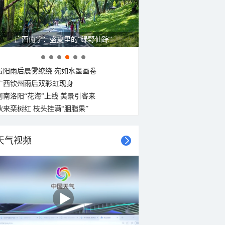
广西南宁：盛夏里的“绿野仙踪”
贵阳雨后晨雾缭绕 宛如水墨画卷
广西钦州雨后双彩虹现身
河南洛阳“花海”上线 美景引客来
秋来栾树红 枝头挂满“胭脂果”
天气视频