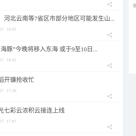
河北云南等7省区市部分地区可能发生山...
07
18:05
海豚”今晚将移入东海 或于9至10日...
07
18:05
稻开镰抢收忙
07
17:26
光七彩云浓积云接连上线
07
17:07