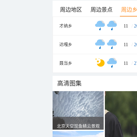
周边地区
周边景点
周边
11
/
2
才纳乡
11
/
2
达嘎乡
11
/
2
聂当乡
高清图集
北京天空现鱼鳞云景观