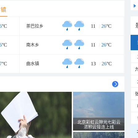
乡镇
6
°C
11
/
26
°C
茶巴拉乡
6
°C
11
/
26
°C
南木乡
7
°C
13
/
26
°C
曲水镇
北京彩虹云隙光七彩云
浓积云接连上线