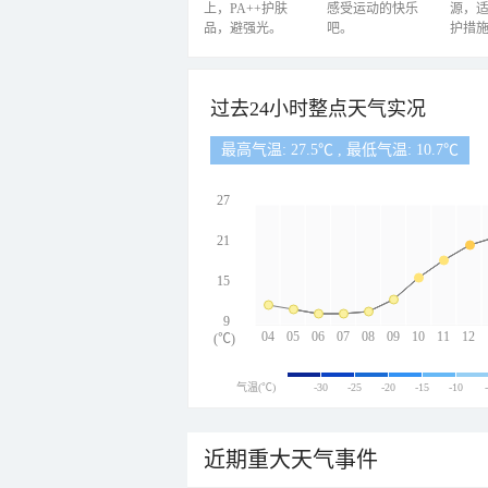
上，PA++护肤
感受运动的快乐
源，
品，避强光。
吧。
护措
过去24小时整点天气实况
最高气温: 27.5℃ , 最低气温: 10.7℃
27
21
15
9
04
05
06
07
08
09
10
11
12
(℃)
气温(℃)
-30
-25
-20
-15
-10
近期重大天气事件