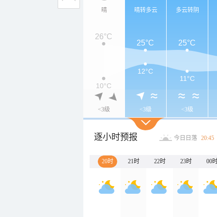
晴
晴转多云
多云转阴
26°C
25°C
25°C
12°C
11°C
10°C
<3级
<3级
<3级
逐小时预报
今日日落
20:45
20时
21时
22时
23时
00