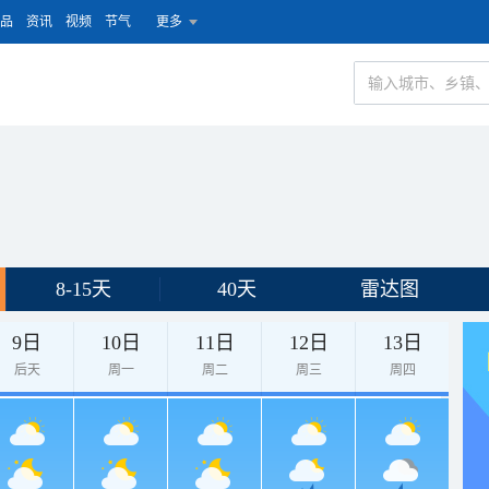
品
资讯
视频
节气
更多
8-15天
40天
雷达图
9日
10日
11日
12日
13日
后天
周一
周二
周三
周四