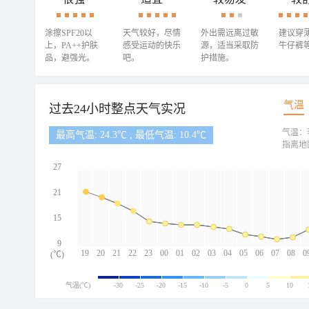
涂擦SPF20以
天气较好，尽情
外出需远离过敏
建议穿
上，PA++护肤
感受运动的快乐
源，适当采取防
牛仔裤
品，避强光。
吧。
护措施。
气温
过去24小时整点天气实况
气温：
最高气温: 24.3℃ , 最低气温: 10.4℃
指离地
27
21
15
9
19
20
21
22
23
00
01
02
03
04
05
06
07
08
0
(℃)
气温(℃)
-30
-25
-20
-15
-10
-5
0
5
10