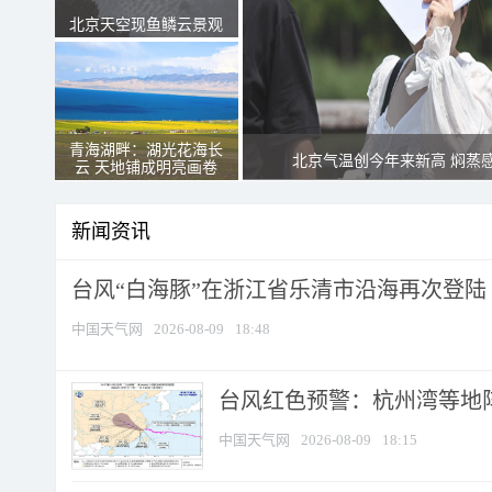
北京天空现鱼鳞云景观
青海湖畔：湖光花海长
北京气温创今年来新高 焖蒸
云 天地铺成明亮画卷
新闻资讯
台风“白海豚”在浙江省乐清市沿海再次登陆
中国天气网
2026-08-09
18:48
​台风红色预警：杭州湾等地阵
中国天气网
2026-08-09
18:15