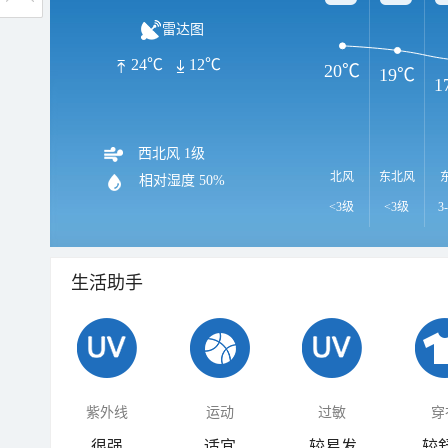
雷达图
24℃
12℃
20℃
19℃
1
西北风 1级
北风
东北风
相对湿度
50%
<3级
<3级
3
生活助手
紫外线
运动
过敏
穿
很强
适宜
较易发
较