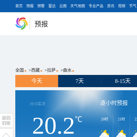
首页
预报
预警
雷达
云图
天气地图
专业产品
资讯
视频
节气
预报
全国
>
西藏
>
拉萨
>
曲水
今天
7天
8-15天
逐小时预报
19:55
实况
20.2
℃
20时
21时
2