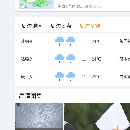
中国天气网 2026-08-05 07:56
周边地区
周边景点
周边乡镇
11
/
24
°C
才纳乡
茶巴
11
/
24
°C
达嘎乡
南木
11
/
25
°C
聂当乡
曲水
高清图集