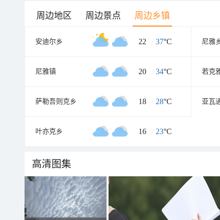
周边地区
周边景点
周边乡镇
22
/
37
°C
安迪尔乡
尼雅
20
/
34
°C
尼雅镇
若克
18
/
28
°C
萨勒吾则克乡
亚瓦
16
/
23
°C
叶亦克乡
高清图集