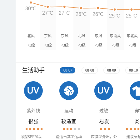
30°C
27°C
27°C
26°C
26°C
25°C
25°C
北风
东风
东风
北风
东风
东南风
东北风
<3级
<3级
<3级
<3级
<3级
<3级
<3级
生活助手
08-07
08-08
08-09
08-10
紫外线
运动
过敏
穿
很强
较适宜
易发
炎
涂擦SPF20以
请适当减少运动
应减少外出，外
建议穿