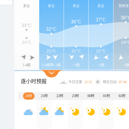
多云
多云
多云
多云
阴转
38°
37°C
36°C
34°C
32°C
24°C
24°
21°C
21°C
21°C
3-4级
3-4级转<3级
<3级
<3级
<3
逐小时预报
今日日落
21:31
明日日出
07:40
20时
21时
22时
23时
00时
01时
02时