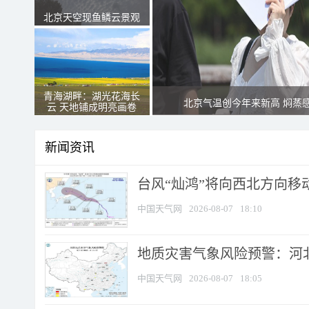
北京天空现鱼鳞云景观
青海湖畔：湖光花海长
北京气温创今年来新高 焖蒸
云 天地铺成明亮画卷
新闻资讯
台风“灿鸿”将向西北方向移
中国天气网
2026-08-07
18:10
地质灾害气象风险预警：河北
中国天气网
2026-08-07
18:05