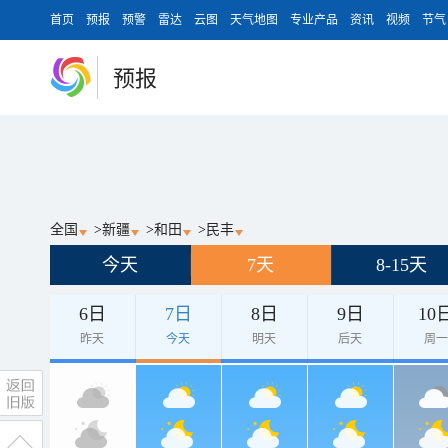
首页
预报
预警
雷达
云图
天气地图
专业产品
资讯
视频
节气
预报
全国
>
新疆
>
和田
>
民丰
今天
7天
8-15天
6日
7日
8日
9日
10
昨天
今天
明天
后天
周