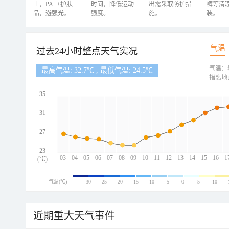
上，PA++护肤
时间，降低运动
出需采取防护措
裤等清
品，避强光。
强度。
施。
装。
气温
过去24小时整点天气实况
气温：
最高气温: 32.7℃ , 最低气温: 24.5℃
指离地
35
31
27
23
03
04
05
06
07
08
09
10
11
12
13
14
15
16
1
(℃)
气温(℃)
-30
-25
-20
-15
-10
-5
0
5
10
近期重大天气事件