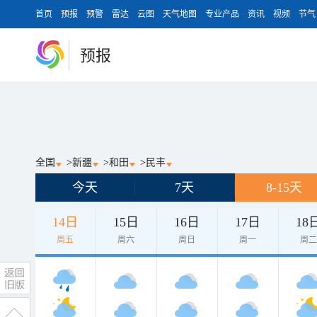
首页
预报
预警
雷达
云图
天气地图
专业产品
资讯
视频
节气
预报
全国
>
新疆
>
和田
>
民丰
今天
7天
8-15天
14日
15日
16日
17日
18
周五
周六
周日
周一
周