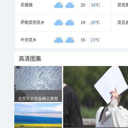
20
/
34
°C
尼雅镇
若克
18
/
28
°C
萨勒吾则克乡
亚瓦
16
/
23
°C
叶亦克乡
高清图集
北京天空现鱼鳞云景观