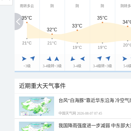
雨转多云
阴
阴
阴
阴转
35°C
35°C
35°C
34°
33°C
32°C
21°C
21°C
21°C
20°
19°C
19°C
<3级
3-4级转<3级
3-4级
3-4级转<3级
5-6
近期重大天气事件
台风“白海豚”靠近华东沿海 冷空
中国天气网 2026-08-07 07:45
我国降雨强度进一步减弱 中东部大