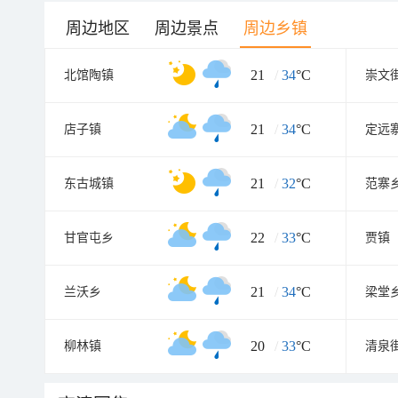
周边地区
周边景点
周边乡镇
21
/
34
°C
北馆陶镇
崇文
21
/
34
°C
店子镇
定远
21
/
32
°C
东古城镇
范寨
22
/
33
°C
甘官屯乡
贾镇
21
/
34
°C
兰沃乡
梁堂
20
/
33
°C
柳林镇
清泉