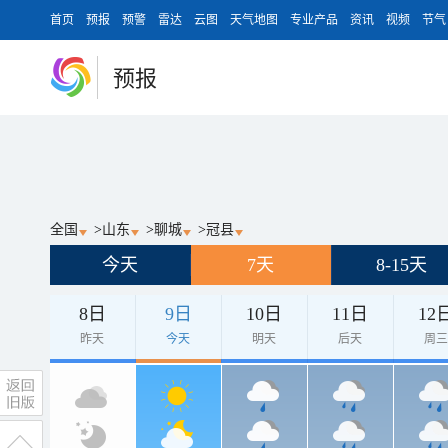
首页
预报
预警
雷达
云图
天气地图
专业产品
资讯
视频
节气
预报
全国
>
山东
>
聊城
>
冠县
今天
7天
8-15天
8日
9日
10日
11日
12
昨天
今天
明天
后天
周