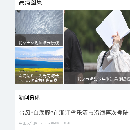
高清图集
北京天空现鱼鳞云景观
青海湖畔：湖光花海长
北京气温创今年来新高 焖蒸
云 天地铺成明亮画卷
新闻资讯
台风“白海豚”在浙江省乐清市沿海再次登陆
中国天气网
2026-08-09
18:48