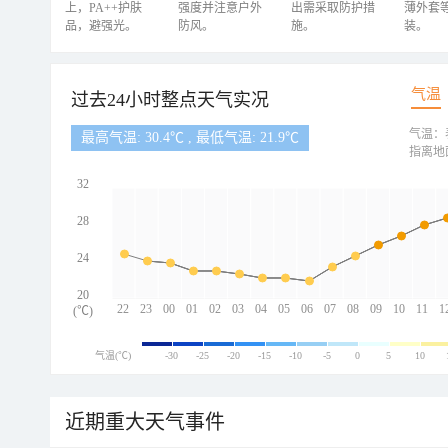
上，PA++护肤
强度并注意户外
出需采取防护措
薄外套
品，避强光。
防风。
施。
装。
气温
过去24小时整点天气实况
气温：
最高气温: 30.4℃ , 最低气温: 21.9℃
指离地
32
28
24
20
22
23
00
01
02
03
04
05
06
07
08
09
10
11
1
(℃)
气温(℃)
-30
-25
-20
-15
-10
-5
0
5
10
近期重大天气事件