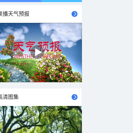
联播天气预报
21时
22时
23时
00时
01时
02时
03时
04时
高清图集
27°C
27°C
26°C
26°C
26°C
26°C
25°C
25°C
2