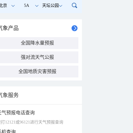
北京
5A
天坛公园
气象产品
全国降水量预报
强对流天气公报
全国地质灾害预报
气象服务
天气预报电话查询
打12121或96121进行天气预报查询
手机查询