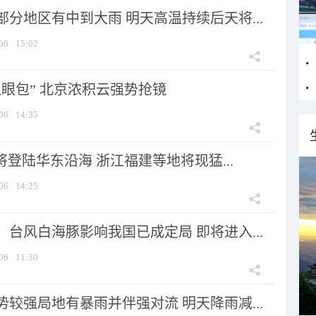
分地区有中到大雨 明天高温持续后天将...
06
15:02
显眼包” 北京浓积云强势抢镜
06
14:35
将登陆华东沿海 浙江福建等地将现猛...
06
14:25
台风白海豚影响我国已成定局 即将进入...
06
11:30
较强局地有暴雨并伴强对流 明天降雨减...