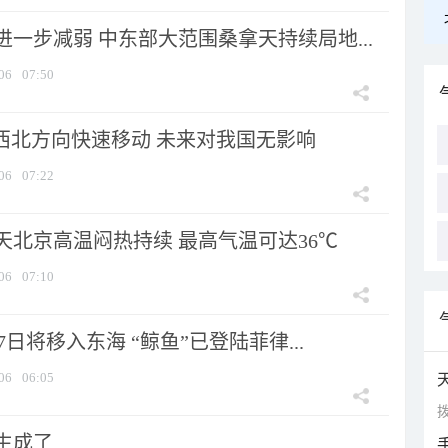
一步减弱 中东部大范围桑拿天持续局地...
06
07:50
向西北方向快速移动 未来对我国无影响
06
07:22
天北京高温闷热持续 最高气温可达36℃
06
07:10
7日将移入东海 “鲸鱼”已登陆菲律...
06
06:05
拨
生成了