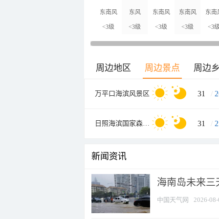
东南风
东风
东南风
东南风
东南
<3级
<3级
<3级
<3级
<3
周边地区
周边景点
周边
31
/
2
万平口海滨风景区
31
/
2
日照海滨国家森林公园
新闻资讯
海南岛未来三
中国天气网
2026-08-