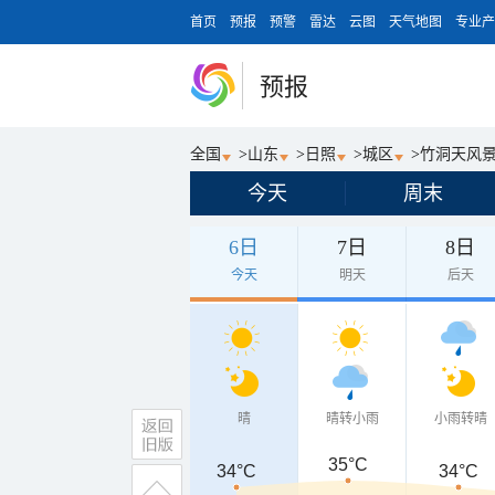
首页
预报
预警
雷达
云图
天气地图
专业产
预报
全国
>
山东
>
日照
>
城区
>
竹洞天风
今天
周末
6日
7日
8日
今天
明天
后天
晴
晴转小雨
小雨转晴
35°C
34°C
34°C