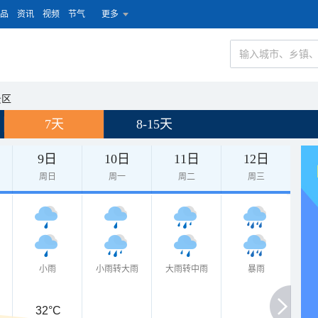
品
资讯
视频
节气
更多
景区
7天
8-15天
9日
10日
11日
12日
周日
周一
周二
周三
小雨
小雨转大雨
大雨转中雨
暴雨
32°C