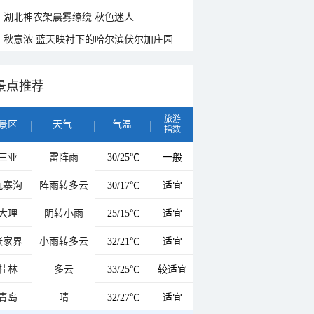
湖北神农架晨雾缭绕 秋色迷人
秋意浓 蓝天映衬下的哈尔滨伏尔加庄园
景点推荐
旅游
景区
天气
气温
指数
三亚
雷阵雨
30/25℃
一般
九寨沟
阵雨转多云
30/17℃
适宜
大理
阴转小雨
25/15℃
适宜
张家界
小雨转多云
32/21℃
适宜
桂林
多云
33/25℃
较适宜
青岛
晴
32/27℃
适宜