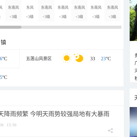
风
东南风
东风
东南风
东南风
东南风
东南风
东南风
南风
级
<3级
<3级
<3级
<3级
<3级
<3级
<3级
<3级
乡镇
6
°C
33
/
23
°C
五莲山风景区
5
°C
天降雨频繁 今明天雨势较强局地有大暴雨
06
15:50