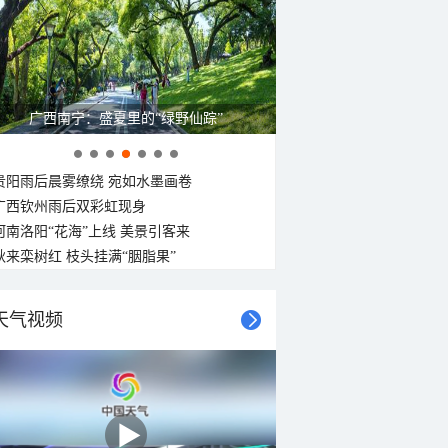
南风
西南风
西北风
西北风
西北风
西北风
西北风
西北风
<3级
<3级
<3级
<3级
<3级
<3级
<3级
<3级
呼伦贝尔草原 藏着最治愈的蓝天白云
贵阳雨后晨雾缭绕 宛如水墨画卷
广西钦州雨后双彩虹现身
河南洛阳“花海”上线 美景引客来
秋来栾树红 枝头挂满“胭脂果”
天气视频