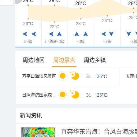
29°C
29°C
29°C
28°C
28°
25°
24°C
23°C
23°C
23°C
22°C
3-4级
3-4级转<3级
<3级
<3级
<3
周边地区
周边景点
周边乡镇
31
/
26
°C
万平口海滨风景区
五莲
31
/
25
°C
日照海滨国家森林公园
新闻资讯
直奔华东沿海！台风白海豚影