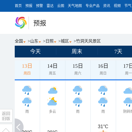
首页
预报
预警
雷达
云图
天气地图
专业产品
资讯
视频
节气
预报
全国
>
山东
>
日照
>
城区
>
竹洞天风景区
今天
周末
7天
13日
14日
15日
16日
17
周四
周五
周六
周日
周
雨
多云
雨
雨
阴转
31°C